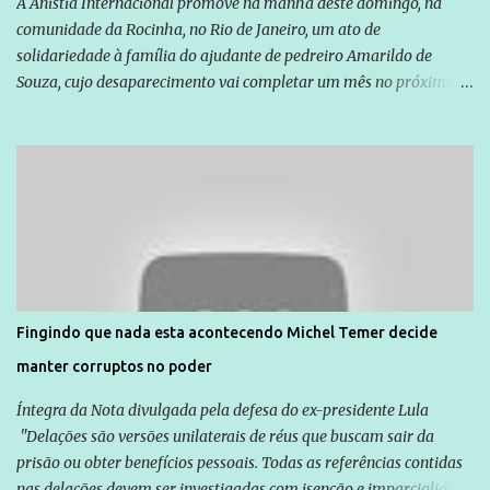
A Anistia Internacional promove na manhã deste domingo, na
comunidade da Rocinha, no Rio de Janeiro, um ato de
solidariedade à família do ajudante de pedreiro Amarildo de
Souza, cujo desaparecimento vai completar um mês no próximo
dia 14. Amarildo desapareceu quando foi levado por policiais da
Unidade de Polícia Pacificadora (UPP) da Rocinha. A assessora de
Direitos Humanos da Anistia Internacional, Renata Neder, disse à
Agência Brasil que ações e atividades de mobilização são feitas
normalmente pela organização não governamental. As ações de
solidariedade são promovidas em apoio a famílias ou pessoas que
são vítimas de violência, estão em situação de risco ou têm seus
direitos violados. Leia mais: Anistia Internacional cobra do Brasil
solução do caso Amarildo - Terra Brasil
Fingindo que nada esta acontecendo Michel Temer decide
manter corruptos no poder
Íntegra da Nota divulgada pela defesa do ex-presidente Lula
"Delações são versões unilaterais de réus que buscam sair da
prisão ou obter benefícios pessoais. Todas as referências contidas
nas delações devem ser investigadas com isenção e imparcialidade