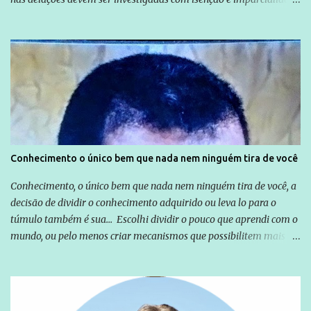
não apenas em relação ao ex-Presidente Lula, mas também em
relação a todos os que foram citados, incluindo a sociedade que a
Globo manteve com o Grupo Odebrecht, citada na delação de
Emílio Odebrecht. Lula sempre atuou para promover o Brasil no
exterior, e não para promover determinadas empresas ou
empresários" Assina a nota o advogado Cristiano Zanin Martins
Conhecimento o único bem que nada nem ninguém tira de você
Conhecimento, o único bem que nada nem ninguém tira de você, a
decisão de dividir o conhecimento adquirido ou leva lo para o
túmulo também é sua... Escolhi dividir o pouco que aprendi com o
mundo, ou pelo menos criar mecanismos que possibilitem mais e
mais pessoas terem acesso a educação e ao conhecimento. Não
sou Professor, a mais nobre das profissões, mas tento ser um
empreendedor da comunicação, que além de informação
cotidiana, corriqueira e cada vez mais preocupantes, do tipo que