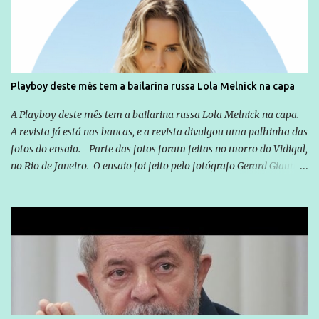
você já esta acostumado a ver neste espaço, vou trabalhar a ideia
que possibilite distribuir não só informações, mas que gere de
forma consistente a riqueza do conhecimento... Exemplo: o
cidadão brasileiro não precisa só ser informado sobre operações
da Lava Jato, Reformas que podem retirar ou não direitos, ou
Playboy deste mês tem a bailarina russa Lola Melnick na capa
quem vai ser preso ou não; é preciso levar até as pessoas, do mais
simples ao mais burguês, o que diz a nossa Constituição, quais são
A Playboy deste mês tem a bailarina russa Lola Melnick na capa.
seus direitos e deveres em ...
A revista já está nas bancas, e a revista divulgou uma palhinha das
fotos do ensaio. Parte das fotos foram feitas no morro do Vidigal,
no Rio de Janeiro. O ensaio foi feito pelo fotógrafo Gerard Giaume
e também contou com a praia da Joatinga como locação. Playboy
divulga capa e primeiras fotos de Lola Melnick - @aredacao