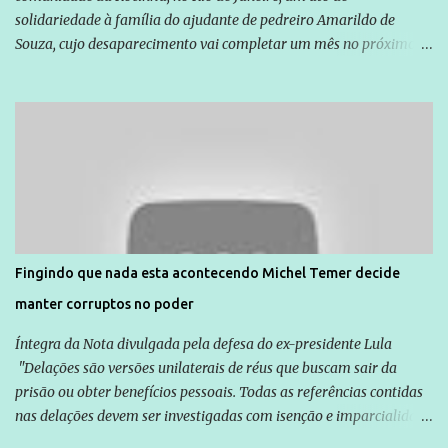
solidariedade à família do ajudante de pedreiro Amarildo de
Souza, cujo desaparecimento vai completar um mês no próximo
dia 14. Amarildo desapareceu quando foi levado por policiais da
Unidade de Polícia Pacificadora (UPP) da Rocinha. A assessora de
Direitos Humanos da Anistia Internacional, Renata Neder, disse à
Agência Brasil que ações e atividades de mobilização são feitas
normalmente pela organização não governamental. As ações de
solidariedade são promovidas em apoio a famílias ou pessoas que
são vítimas de violência, estão em situação de risco ou têm seus
direitos violados. Leia mais: Anistia Internacional cobra do Brasil
solução do caso Amarildo - Terra Brasil
Fingindo que nada esta acontecendo Michel Temer decide
manter corruptos no poder
Íntegra da Nota divulgada pela defesa do ex-presidente Lula
"Delações são versões unilaterais de réus que buscam sair da
prisão ou obter benefícios pessoais. Todas as referências contidas
nas delações devem ser investigadas com isenção e imparcialidade
não apenas em relação ao ex-Presidente Lula, mas também em