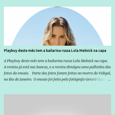
relação a todos os que foram citados, incluindo a sociedade que a
Globo manteve com o Grupo Odebrecht, citada na delação de
Emílio Odebrecht. Lula sempre atuou para promover o Brasil no
exterior, e não para promover determinadas empresas ou
empresários" Assina a nota o advogado Cristiano Zanin Martins
Playboy deste mês tem a bailarina russa Lola Melnick na capa
A Playboy deste mês tem a bailarina russa Lola Melnick na capa.
A revista já está nas bancas, e a revista divulgou uma palhinha das
fotos do ensaio. Parte das fotos foram feitas no morro do Vidigal,
no Rio de Janeiro. O ensaio foi feito pelo fotógrafo Gerard Giaume
e também contou com a praia da Joatinga como locação. Playboy
divulga capa e primeiras fotos de Lola Melnick - @aredacao