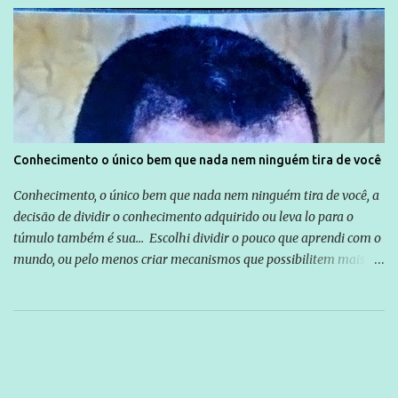
Conhecimento o único bem que nada nem ninguém tira de você
Conhecimento, o único bem que nada nem ninguém tira de você, a
decisão de dividir o conhecimento adquirido ou leva lo para o
túmulo também é sua... Escolhi dividir o pouco que aprendi com o
mundo, ou pelo menos criar mecanismos que possibilitem mais e
mais pessoas terem acesso a educação e ao conhecimento. Não
sou Professor, a mais nobre das profissões, mas tento ser um
empreendedor da comunicação, que além de informação
cotidiana, corriqueira e cada vez mais preocupantes, do tipo que
você já esta acostumado a ver neste espaço, vou trabalhar a ideia
que possibilite distribuir não só informações, mas que gere de