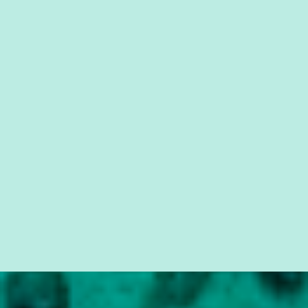
forma consistente a riqueza do conhecimento... Exemplo: o
cidadão brasileiro não precisa só ser informado sobre operações
da Lava Jato, Reformas que podem retirar ou não direitos, ou
quem vai ser preso ou não; é preciso levar até as pessoas, do mais
simples ao mais burguês, o que diz a nossa Constituição, quais são
seus direitos e deveres em ...