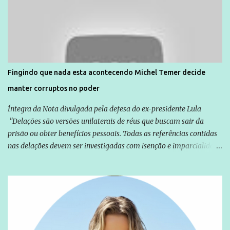
Agência Brasil que ações e atividades de mobilização são feitas
normalmente pela organização não governamental. As ações de
solidariedade são promovidas em apoio a famílias ou pessoas que
são vítimas de violência, estão em situação de risco ou têm seus
direitos violados. Leia mais: Anistia Internacional cobra do Brasil
solução do caso Amarildo - Terra Brasil
Fingindo que nada esta acontecendo Michel Temer decide
manter corruptos no poder
Íntegra da Nota divulgada pela defesa do ex-presidente Lula
"Delações são versões unilaterais de réus que buscam sair da
prisão ou obter benefícios pessoais. Todas as referências contidas
nas delações devem ser investigadas com isenção e imparcialidade
não apenas em relação ao ex-Presidente Lula, mas também em
relação a todos os que foram citados, incluindo a sociedade que a
Globo manteve com o Grupo Odebrecht, citada na delação de
Emílio Odebrecht. Lula sempre atuou para promover o Brasil no
exterior, e não para promover determinadas empresas ou
empresários" Assina a nota o advogado Cristiano Zanin Martins