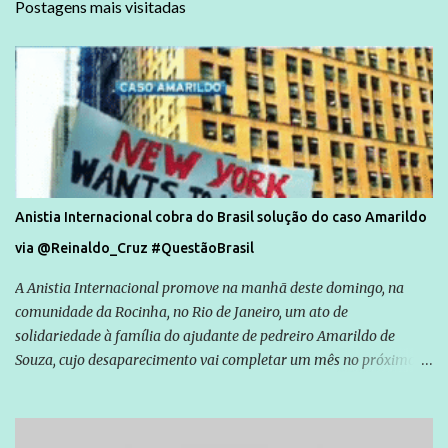
Postagens mais visitadas
Anistia Internacional cobra do Brasil solução do caso Amarildo
via @Reinaldo_Cruz #QuestãoBrasil
A Anistia Internacional promove na manhã deste domingo, na
comunidade da Rocinha, no Rio de Janeiro, um ato de
solidariedade à família do ajudante de pedreiro Amarildo de
Souza, cujo desaparecimento vai completar um mês no próximo
dia 14. Amarildo desapareceu quando foi levado por policiais da
Unidade de Polícia Pacificadora (UPP) da Rocinha. A assessora de
Direitos Humanos da Anistia Internacional, Renata Neder, disse à