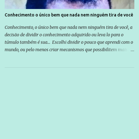
Conhecimento o único bem que nada nem ninguém tira de você
Conhecimento, o único bem que nada nem ninguém tira de você, a
decisão de dividir o conhecimento adquirido ou leva lo para o
túmulo também é sua... Escolhi dividir o pouco que aprendi com o
mundo, ou pelo menos criar mecanismos que possibilitem mais e
mais pessoas terem acesso a educação e ao conhecimento. Não
sou Professor, a mais nobre das profissões, mas tento ser um
empreendedor da comunicação, que além de informação
cotidiana, corriqueira e cada vez mais preocupantes, do tipo que
você já esta acostumado a ver neste espaço, vou trabalhar a ideia
que possibilite distribuir não só informações, mas que gere de
forma consistente a riqueza do conhecimento... Exemplo: o
cidadão brasileiro não precisa só ser informado sobre operações
da Lava Jato, Reformas que podem retirar ou não direitos, ou
quem vai ser preso ou não; é preciso levar até as pessoas, do mais
simples ao mais burguês, o que diz a nossa Constituição, quais são