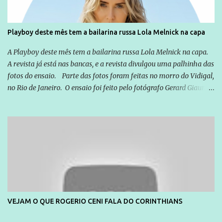
Playboy deste mês tem a bailarina russa Lola Melnick na capa
A Playboy deste mês tem a bailarina russa Lola Melnick na capa.
A revista já está nas bancas, e a revista divulgou uma palhinha das
fotos do ensaio. Parte das fotos foram feitas no morro do Vidigal,
no Rio de Janeiro. O ensaio foi feito pelo fotógrafo Gerard Giaume
e também contou com a praia da Joatinga como locação. Playboy
divulga capa e primeiras fotos de Lola Melnick - @aredacao
VEJAM O QUE ROGERIO CENI FALA DO CORINTHIANS