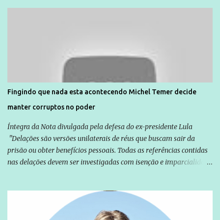
Unidade de Polícia Pacificadora (UPP) da Rocinha. A assessora de
Direitos Humanos da Anistia Internacional, Renata Neder, disse à
Agência Brasil que ações e atividades de mobilização são feitas
normalmente pela organização não governamental. As ações de
solidariedade são promovidas em apoio a famílias ou pessoas que
são vítimas de violência, estão em situação de risco ou têm seus
direitos violados. Leia mais: Anistia Internacional cobra do Brasil
solução do caso Amarildo - Terra Brasil
Fingindo que nada esta acontecendo Michel Temer decide
manter corruptos no poder
Íntegra da Nota divulgada pela defesa do ex-presidente Lula
"Delações são versões unilaterais de réus que buscam sair da
prisão ou obter benefícios pessoais. Todas as referências contidas
nas delações devem ser investigadas com isenção e imparcialidade
não apenas em relação ao ex-Presidente Lula, mas também em
relação a todos os que foram citados, incluindo a sociedade que a
Globo manteve com o Grupo Odebrecht, citada na delação de
Emílio Odebrecht. Lula sempre atuou para promover o Brasil no