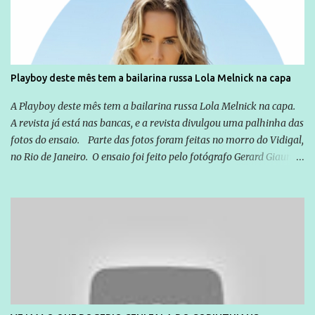
exterior, e não para promover determinadas empresas ou
empresários" Assina a nota o advogado Cristiano Zanin Martins
Playboy deste mês tem a bailarina russa Lola Melnick na capa
A Playboy deste mês tem a bailarina russa Lola Melnick na capa.
A revista já está nas bancas, e a revista divulgou uma palhinha das
fotos do ensaio. Parte das fotos foram feitas no morro do Vidigal,
no Rio de Janeiro. O ensaio foi feito pelo fotógrafo Gerard Giaume
e também contou com a praia da Joatinga como locação. Playboy
divulga capa e primeiras fotos de Lola Melnick - @aredacao