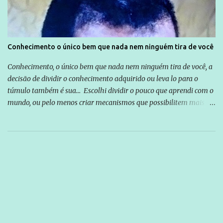
Conhecimento o único bem que nada nem ninguém tira de você
Conhecimento, o único bem que nada nem ninguém tira de você, a
decisão de dividir o conhecimento adquirido ou leva lo para o
túmulo também é sua... Escolhi dividir o pouco que aprendi com o
mundo, ou pelo menos criar mecanismos que possibilitem mais e
mais pessoas terem acesso a educação e ao conhecimento. Não
sou Professor, a mais nobre das profissões, mas tento ser um
empreendedor da comunicação, que além de informação
cotidiana, corriqueira e cada vez mais preocupantes, do tipo que
você já esta acostumado a ver neste espaço, vou trabalhar a ideia
que possibilite distribuir não só informações, mas que gere de
forma consistente a riqueza do conhecimento... Exemplo: o
cidadão brasileiro não precisa só ser informado sobre operações
da Lava Jato, Reformas que podem retirar ou não direitos, ou
quem vai ser preso ou não; é preciso levar até as pessoas, do mais