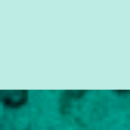
simples ao mais burguês, o que diz a nossa Constituição, quais são
seus direitos e deveres em ...