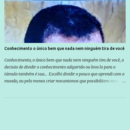
Conhecimento o único bem que nada nem ninguém tira de você
Conhecimento, o único bem que nada nem ninguém tira de você, a
decisão de dividir o conhecimento adquirido ou leva lo para o
túmulo também é sua... Escolhi dividir o pouco que aprendi com o
mundo, ou pelo menos criar mecanismos que possibilitem mais e
mais pessoas terem acesso a educação e ao conhecimento. Não
sou Professor, a mais nobre das profissões, mas tento ser um
empreendedor da comunicação, que além de informação
cotidiana, corriqueira e cada vez mais preocupantes, do tipo que
você já esta acostumado a ver neste espaço, vou trabalhar a ideia
que possibilite distribuir não só informações, mas que gere de
forma consistente a riqueza do conhecimento... Exemplo: o