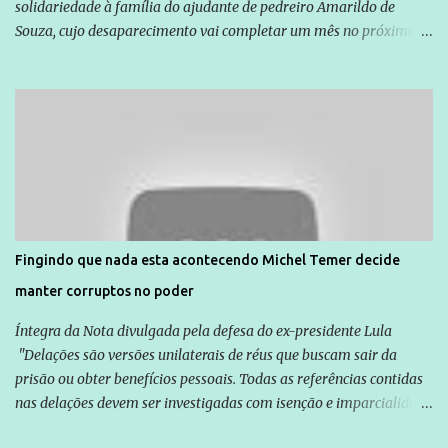
solidariedade à família do ajudante de pedreiro Amarildo de
Souza, cujo desaparecimento vai completar um mês no próximo
dia 14. Amarildo desapareceu quando foi levado por policiais da
Unidade de Polícia Pacificadora (UPP) da Rocinha. A assessora de
Direitos Humanos da Anistia Internacional, Renata Neder, disse à
Agência Brasil que ações e atividades de mobilização são feitas
normalmente pela organização não governamental. As ações de
solidariedade são promovidas em apoio a famílias ou pessoas que
são vítimas de violência, estão em situação de risco ou têm seus
direitos violados. Leia mais: Anistia Internacional cobra do Brasil
solução do caso Amarildo - Terra Brasil
Fingindo que nada esta acontecendo Michel Temer decide
manter corruptos no poder
Íntegra da Nota divulgada pela defesa do ex-presidente Lula
"Delações são versões unilaterais de réus que buscam sair da
prisão ou obter benefícios pessoais. Todas as referências contidas
nas delações devem ser investigadas com isenção e imparcialidade
não apenas em relação ao ex-Presidente Lula, mas também em