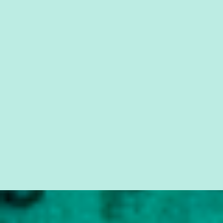
cidadão brasileiro não precisa só ser informado sobre operações
da Lava Jato, Reformas que podem retirar ou não direitos, ou
quem vai ser preso ou não; é preciso levar até as pessoas, do mais
simples ao mais burguês, o que diz a nossa Constituição, quais são
seus direitos e deveres em ...