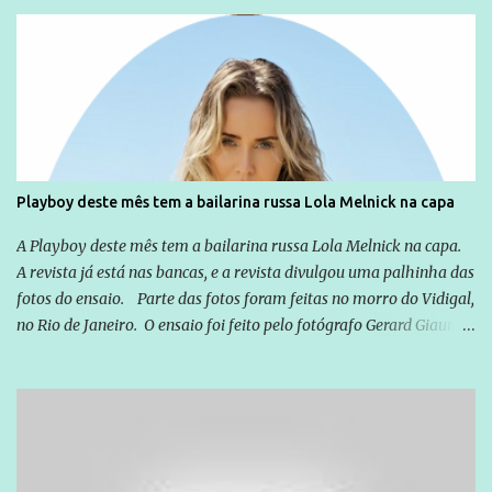
relação a todos os que foram citados, incluindo a sociedade que a
Globo manteve com o Grupo Odebrecht, citada na delação de
Emílio Odebrecht. Lula sempre atuou para promover o Brasil no
exterior, e não para promover determinadas empresas ou
empresários" Assina a nota o advogado Cristiano Zanin Martins
Playboy deste mês tem a bailarina russa Lola Melnick na capa
A Playboy deste mês tem a bailarina russa Lola Melnick na capa.
A revista já está nas bancas, e a revista divulgou uma palhinha das
fotos do ensaio. Parte das fotos foram feitas no morro do Vidigal,
no Rio de Janeiro. O ensaio foi feito pelo fotógrafo Gerard Giaume
e também contou com a praia da Joatinga como locação. Playboy
divulga capa e primeiras fotos de Lola Melnick - @aredacao