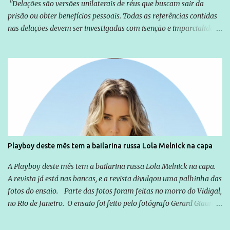
"Delações são versões unilaterais de réus que buscam sair da
prisão ou obter benefícios pessoais. Todas as referências contidas
nas delações devem ser investigadas com isenção e imparcialidade
não apenas em relação ao ex-Presidente Lula, mas também em
relação a todos os que foram citados, incluindo a sociedade que a
Globo manteve com o Grupo Odebrecht, citada na delação de
Emílio Odebrecht. Lula sempre atuou para promover o Brasil no
exterior, e não para promover determinadas empresas ou
empresários" Assina a nota o advogado Cristiano Zanin Martins
Playboy deste mês tem a bailarina russa Lola Melnick na capa
A Playboy deste mês tem a bailarina russa Lola Melnick na capa.
A revista já está nas bancas, e a revista divulgou uma palhinha das
fotos do ensaio. Parte das fotos foram feitas no morro do Vidigal,
no Rio de Janeiro. O ensaio foi feito pelo fotógrafo Gerard Giaume
e também contou com a praia da Joatinga como locação. Playboy
divulga capa e primeiras fotos de Lola Melnick - @aredacao