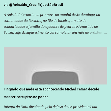
via @Reinaldo_Cruz #QuestãoBrasil
A Anistia Internacional promove na manhã deste domingo, na
comunidade da Rocinha, no Rio de Janeiro, um ato de
solidariedade à família do ajudante de pedreiro Amarildo de
Souza, cujo desaparecimento vai completar um mês no próximo
dia 14. Amarildo desapareceu quando foi levado por policiais da
Unidade de Polícia Pacificadora (UPP) da Rocinha. A assessora de
Direitos Humanos da Anistia Internacional, Renata Neder, disse à
Agência Brasil que ações e atividades de mobilização são feitas
normalmente pela organização não governamental. As ações de
solidariedade são promovidas em apoio a famílias ou pessoas que
são vítimas de violência, estão em situação de risco ou têm seus
direitos violados. Leia mais: Anistia Internacional cobra do Brasil
solução do caso Amarildo - Terra Brasil
Fingindo que nada esta acontecendo Michel Temer decide
manter corruptos no poder
Íntegra da Nota divulgada pela defesa do ex-presidente Lula