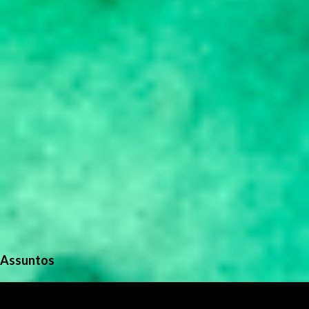
o
s
Assuntos