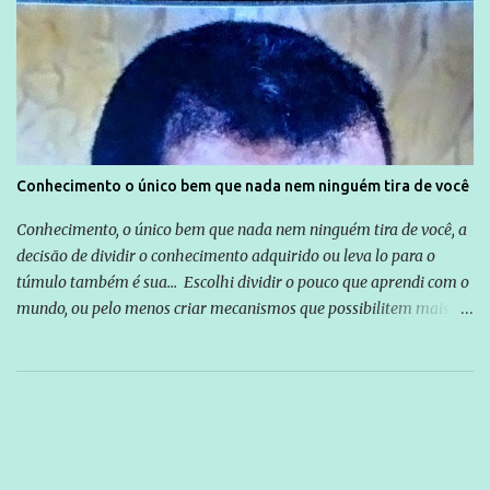
Conhecimento o único bem que nada nem ninguém tira de você
Conhecimento, o único bem que nada nem ninguém tira de você, a
decisão de dividir o conhecimento adquirido ou leva lo para o
túmulo também é sua... Escolhi dividir o pouco que aprendi com o
mundo, ou pelo menos criar mecanismos que possibilitem mais e
mais pessoas terem acesso a educação e ao conhecimento. Não
sou Professor, a mais nobre das profissões, mas tento ser um
empreendedor da comunicação, que além de informação
cotidiana, corriqueira e cada vez mais preocupantes, do tipo que
você já esta acostumado a ver neste espaço, vou trabalhar a ideia
que possibilite distribuir não só informações, mas que gere de