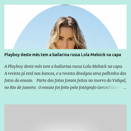
relação a todos os que foram citados, incluindo a sociedade que a
Globo manteve com o Grupo Odebrecht, citada na delação de
Emílio Odebrecht. Lula sempre atuou para promover o Brasil no
exterior, e não para promover determinadas empresas ou
empresários" Assina a nota o advogado Cristiano Zanin Martins
Playboy deste mês tem a bailarina russa Lola Melnick na capa
A Playboy deste mês tem a bailarina russa Lola Melnick na capa.
A revista já está nas bancas, e a revista divulgou uma palhinha das
fotos do ensaio. Parte das fotos foram feitas no morro do Vidigal,
no Rio de Janeiro. O ensaio foi feito pelo fotógrafo Gerard Giaume
e também contou com a praia da Joatinga como locação. Playboy
divulga capa e primeiras fotos de Lola Melnick - @aredacao