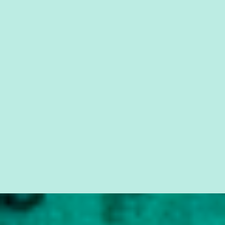
forma consistente a riqueza do conhecimento... Exemplo: o
cidadão brasileiro não precisa só ser informado sobre operações
da Lava Jato, Reformas que podem retirar ou não direitos, ou
quem vai ser preso ou não; é preciso levar até as pessoas, do mais
simples ao mais burguês, o que diz a nossa Constituição, quais são
seus direitos e deveres em ...