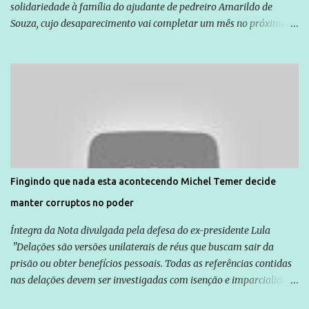
solidariedade à família do ajudante de pedreiro Amarildo de
Souza, cujo desaparecimento vai completar um mês no próximo
dia 14. Amarildo desapareceu quando foi levado por policiais da
Unidade de Polícia Pacificadora (UPP) da Rocinha. A assessora de
Direitos Humanos da Anistia Internacional, Renata Neder, disse à
Agência Brasil que ações e atividades de mobilização são feitas
normalmente pela organização não governamental. As ações de
solidariedade são promovidas em apoio a famílias ou pessoas que
são vítimas de violência, estão em situação de risco ou têm seus
direitos violados. Leia mais: Anistia Internacional cobra do Brasil
solução do caso Amarildo - Terra Brasil
Fingindo que nada esta acontecendo Michel Temer decide
manter corruptos no poder
Íntegra da Nota divulgada pela defesa do ex-presidente Lula
"Delações são versões unilaterais de réus que buscam sair da
prisão ou obter benefícios pessoais. Todas as referências contidas
nas delações devem ser investigadas com isenção e imparcialidade
não apenas em relação ao ex-Presidente Lula, mas também em