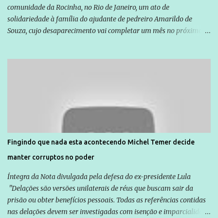
comunidade da Rocinha, no Rio de Janeiro, um ato de
solidariedade à família do ajudante de pedreiro Amarildo de
Souza, cujo desaparecimento vai completar um mês no próximo
dia 14. Amarildo desapareceu quando foi levado por policiais da
Unidade de Polícia Pacificadora (UPP) da Rocinha. A assessora de
Direitos Humanos da Anistia Internacional, Renata Neder, disse à
Agência Brasil que ações e atividades de mobilização são feitas
normalmente pela organização não governamental. As ações de
solidariedade são promovidas em apoio a famílias ou pessoas que
são vítimas de violência, estão em situação de risco ou têm seus
direitos violados. Leia mais: Anistia Internacional cobra do Brasil
solução do caso Amarildo - Terra Brasil
Fingindo que nada esta acontecendo Michel Temer decide
manter corruptos no poder
Íntegra da Nota divulgada pela defesa do ex-presidente Lula
"Delações são versões unilaterais de réus que buscam sair da
prisão ou obter benefícios pessoais. Todas as referências contidas
nas delações devem ser investigadas com isenção e imparcialidade