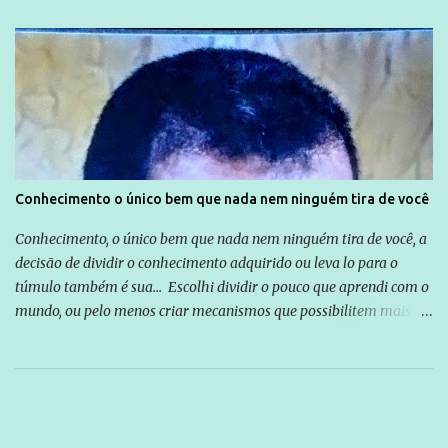
Conhecimento o único bem que nada nem ninguém tira de você
Conhecimento, o único bem que nada nem ninguém tira de você, a
decisão de dividir o conhecimento adquirido ou leva lo para o
túmulo também é sua... Escolhi dividir o pouco que aprendi com o
mundo, ou pelo menos criar mecanismos que possibilitem mais e
mais pessoas terem acesso a educação e ao conhecimento. Não
sou Professor, a mais nobre das profissões, mas tento ser um
empreendedor da comunicação, que além de informação
cotidiana, corriqueira e cada vez mais preocupantes, do tipo que
você já esta acostumado a ver neste espaço, vou trabalhar a ideia