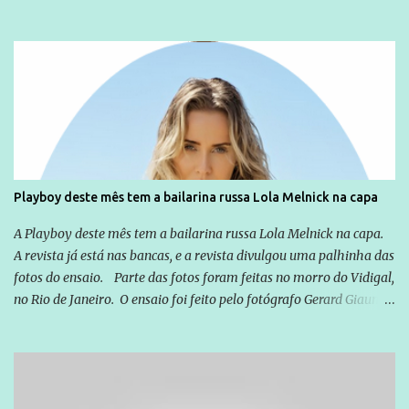
não apenas em relação ao ex-Presidente Lula, mas também em
relação a todos os que foram citados, incluindo a sociedade que a
Globo manteve com o Grupo Odebrecht, citada na delação de
Emílio Odebrecht. Lula sempre atuou para promover o Brasil no
exterior, e não para promover determinadas empresas ou
empresários" Assina a nota o advogado Cristiano Zanin Martins
Playboy deste mês tem a bailarina russa Lola Melnick na capa
A Playboy deste mês tem a bailarina russa Lola Melnick na capa.
A revista já está nas bancas, e a revista divulgou uma palhinha das
fotos do ensaio. Parte das fotos foram feitas no morro do Vidigal,
no Rio de Janeiro. O ensaio foi feito pelo fotógrafo Gerard Giaume
e também contou com a praia da Joatinga como locação. Playboy
divulga capa e primeiras fotos de Lola Melnick - @aredacao