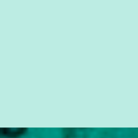
que possibilite distribuir não só informações, mas que gere de
forma consistente a riqueza do conhecimento... Exemplo: o
cidadão brasileiro não precisa só ser informado sobre operações
da Lava Jato, Reformas que podem retirar ou não direitos, ou
quem vai ser preso ou não; é preciso levar até as pessoas, do mais
simples ao mais burguês, o que diz a nossa Constituição, quais são
seus direitos e deveres em ...