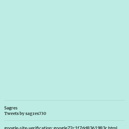
Sagres
Tweets by sagres730
google-site-verification: google72c1f7dd8361983c.html