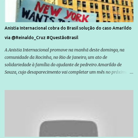
Anistia Internacional cobra do Brasil solução do caso Amarildo
via @Reinaldo_Cruz #QuestãoBrasil
A Anistia Internacional promove na manhã deste domingo, na
comunidade da Rocinha, no Rio de Janeiro, um ato de
solidariedade à família do ajudante de pedreiro Amarildo de
Souza, cujo desaparecimento vai completar um mês no próximo
dia 14. Amarildo desapareceu quando foi levado por policiais da
Unidade de Polícia Pacificadora (UPP) da Rocinha. A assessora de
Direitos Humanos da Anistia Internacional, Renata Neder, disse à
Agência Brasil que ações e atividades de mobilização são feitas
normalmente pela organização não governamental. As ações de
solidariedade são promovidas em apoio a famílias ou pessoas que
são vítimas de violência, estão em situação de risco ou têm seus
direitos violados. Leia mais: Anistia Internacional cobra do Brasil