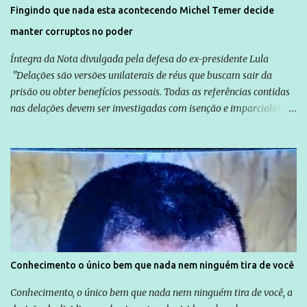
solução do caso Amarildo - Terra Brasil
Fingindo que nada esta acontecendo Michel Temer decide
manter corruptos no poder
Íntegra da Nota divulgada pela defesa do ex-presidente Lula
"Delações são versões unilaterais de réus que buscam sair da
prisão ou obter benefícios pessoais. Todas as referências contidas
nas delações devem ser investigadas com isenção e imparcialidade
não apenas em relação ao ex-Presidente Lula, mas também em
relação a todos os que foram citados, incluindo a sociedade que a
Globo manteve com o Grupo Odebrecht, citada na delação de
Emílio Odebrecht. Lula sempre atuou para promover o Brasil no
exterior, e não para promover determinadas empresas ou
empresários" Assina a nota o advogado Cristiano Zanin Martins
Conhecimento o único bem que nada nem ninguém tira de você
Conhecimento, o único bem que nada nem ninguém tira de você, a