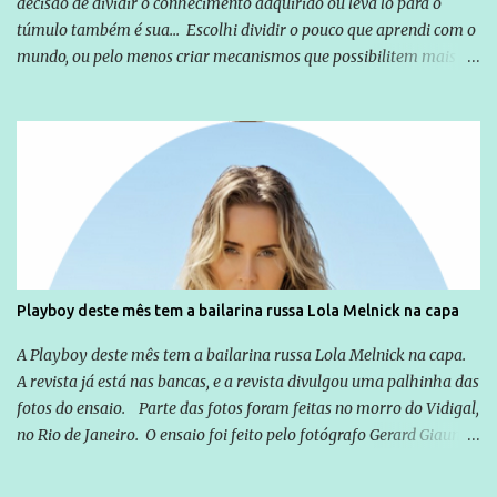
decisão de dividir o conhecimento adquirido ou leva lo para o
túmulo também é sua... Escolhi dividir o pouco que aprendi com o
mundo, ou pelo menos criar mecanismos que possibilitem mais e
mais pessoas terem acesso a educação e ao conhecimento. Não
sou Professor, a mais nobre das profissões, mas tento ser um
empreendedor da comunicação, que além de informação
cotidiana, corriqueira e cada vez mais preocupantes, do tipo que
você já esta acostumado a ver neste espaço, vou trabalhar a ideia
que possibilite distribuir não só informações, mas que gere de
forma consistente a riqueza do conhecimento... Exemplo: o
cidadão brasileiro não precisa só ser informado sobre operações
da Lava Jato, Reformas que podem retirar ou não direitos, ou
Playboy deste mês tem a bailarina russa Lola Melnick na capa
quem vai ser preso ou não; é preciso levar até as pessoas, do mais
simples ao mais burguês, o que diz a nossa Constituição, quais são
A Playboy deste mês tem a bailarina russa Lola Melnick na capa.
seus direitos e deveres em ...
A revista já está nas bancas, e a revista divulgou uma palhinha das
fotos do ensaio. Parte das fotos foram feitas no morro do Vidigal,
no Rio de Janeiro. O ensaio foi feito pelo fotógrafo Gerard Giaume
e também contou com a praia da Joatinga como locação. Playboy
divulga capa e primeiras fotos de Lola Melnick - @aredacao