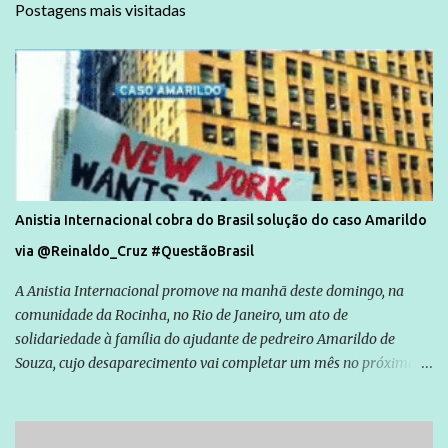
Postagens mais visitadas
Anistia Internacional cobra do Brasil solução do caso Amarildo
via @Reinaldo_Cruz #QuestãoBrasil
A Anistia Internacional promove na manhã deste domingo, na
comunidade da Rocinha, no Rio de Janeiro, um ato de
solidariedade à família do ajudante de pedreiro Amarildo de
Souza, cujo desaparecimento vai completar um mês no próximo
dia 14. Amarildo desapareceu quando foi levado por policiais da
Unidade de Polícia Pacificadora (UPP) da Rocinha. A assessora de
Direitos Humanos da Anistia Internacional, Renata Neder, disse à