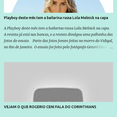
Playboy deste mês tem a bailarina russa Lola Melnick na capa
A Playboy deste mês tem a bailarina russa Lola Melnick na capa.
A revista já está nas bancas, e a revista divulgou uma palhinha das
fotos do ensaio. Parte das fotos foram feitas no morro do Vidigal,
no Rio de Janeiro. O ensaio foi feito pelo fotógrafo Gerard Giaume
e também contou com a praia da Joatinga como locação. Playboy
divulga capa e primeiras fotos de Lola Melnick - @aredacao
VEJAM O QUE ROGERIO CENI FALA DO CORINTHIANS