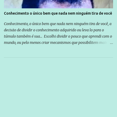
Conhecimento o único bem que nada nem ninguém tira de você
Conhecimento, o único bem que nada nem ninguém tira de você, a
decisão de dividir o conhecimento adquirido ou leva lo para o
túmulo também é sua... Escolhi dividir o pouco que aprendi com o
mundo, ou pelo menos criar mecanismos que possibilitem mais e
mais pessoas terem acesso a educação e ao conhecimento. Não
sou Professor, a mais nobre das profissões, mas tento ser um
empreendedor da comunicação, que além de informação
cotidiana, corriqueira e cada vez mais preocupantes, do tipo que
você já esta acostumado a ver neste espaço, vou trabalhar a ideia
que possibilite distribuir não só informações, mas que gere de
forma consistente a riqueza do conhecimento... Exemplo: o
cidadão brasileiro não precisa só ser informado sobre operações
da Lava Jato, Reformas que podem retirar ou não direitos, ou
quem vai ser preso ou não; é preciso levar até as pessoas, do mais
simples ao mais burguês, o que diz a nossa Constituição, quais são