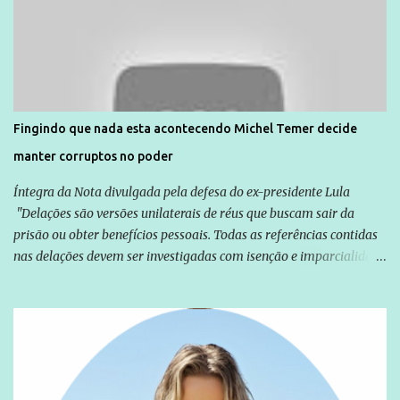
Agência Brasil que ações e atividades de mobilização são feitas
normalmente pela organização não governamental. As ações de
solidariedade são promovidas em apoio a famílias ou pessoas que
são vítimas de violência, estão em situação de risco ou têm seus
direitos violados. Leia mais: Anistia Internacional cobra do Brasil
solução do caso Amarildo - Terra Brasil
Fingindo que nada esta acontecendo Michel Temer decide
manter corruptos no poder
Íntegra da Nota divulgada pela defesa do ex-presidente Lula
"Delações são versões unilaterais de réus que buscam sair da
prisão ou obter benefícios pessoais. Todas as referências contidas
nas delações devem ser investigadas com isenção e imparcialidade
não apenas em relação ao ex-Presidente Lula, mas também em
relação a todos os que foram citados, incluindo a sociedade que a
Globo manteve com o Grupo Odebrecht, citada na delação de
Emílio Odebrecht. Lula sempre atuou para promover o Brasil no
exterior, e não para promover determinadas empresas ou
empresários" Assina a nota o advogado Cristiano Zanin Martins