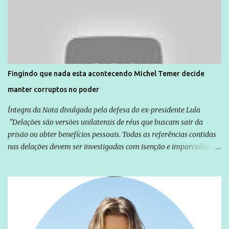
Agência Brasil que ações e atividades de mobilização são feitas
normalmente pela organização não governamental. As ações de
solidariedade são promovidas em apoio a famílias ou pessoas que
são vítimas de violência, estão em situação de risco ou têm seus
direitos violados. Leia mais: Anistia Internacional cobra do Brasil
solução do caso Amarildo - Terra Brasil
Fingindo que nada esta acontecendo Michel Temer decide
manter corruptos no poder
Íntegra da Nota divulgada pela defesa do ex-presidente Lula
"Delações são versões unilaterais de réus que buscam sair da
prisão ou obter benefícios pessoais. Todas as referências contidas
nas delações devem ser investigadas com isenção e imparcialidade
não apenas em relação ao ex-Presidente Lula, mas também em
relação a todos os que foram citados, incluindo a sociedade que a
Globo manteve com o Grupo Odebrecht, citada na delação de
Emílio Odebrecht. Lula sempre atuou para promover o Brasil no
exterior, e não para promover determinadas empresas ou
empresários" Assina a nota o advogado Cristiano Zanin Martins