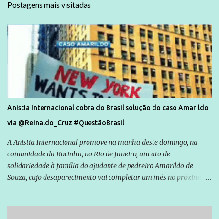
Postagens mais visitadas
Anistia Internacional cobra do Brasil solução do caso Amarildo
via @Reinaldo_Cruz #QuestãoBrasil
A Anistia Internacional promove na manhã deste domingo, na
comunidade da Rocinha, no Rio de Janeiro, um ato de
solidariedade à família do ajudante de pedreiro Amarildo de
Souza, cujo desaparecimento vai completar um mês no próximo
dia 14. Amarildo desapareceu quando foi levado por policiais da
Unidade de Polícia Pacificadora (UPP) da Rocinha. A assessora de
Direitos Humanos da Anistia Internacional, Renata Neder, disse à