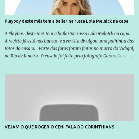
Playboy deste mês tem a bailarina russa Lola Melnick na capa
A Playboy deste mês tem a bailarina russa Lola Melnick na capa.
A revista já está nas bancas, e a revista divulgou uma palhinha das
fotos do ensaio. Parte das fotos foram feitas no morro do Vidigal,
no Rio de Janeiro. O ensaio foi feito pelo fotógrafo Gerard Giaume
e também contou com a praia da Joatinga como locação. Playboy
divulga capa e primeiras fotos de Lola Melnick - @aredacao
VEJAM O QUE ROGERIO CENI FALA DO CORINTHIANS