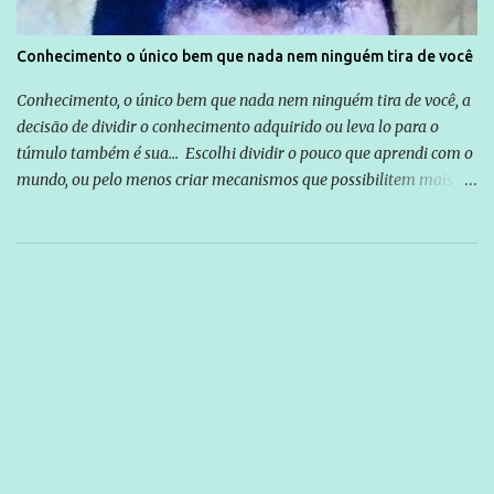
Conhecimento o único bem que nada nem ninguém tira de você
Conhecimento, o único bem que nada nem ninguém tira de você, a
decisão de dividir o conhecimento adquirido ou leva lo para o
túmulo também é sua... Escolhi dividir o pouco que aprendi com o
mundo, ou pelo menos criar mecanismos que possibilitem mais e
mais pessoas terem acesso a educação e ao conhecimento. Não
sou Professor, a mais nobre das profissões, mas tento ser um
empreendedor da comunicação, que além de informação
cotidiana, corriqueira e cada vez mais preocupantes, do tipo que
você já esta acostumado a ver neste espaço, vou trabalhar a ideia
que possibilite distribuir não só informações, mas que gere de
forma consistente a riqueza do conhecimento... Exemplo: o
cidadão brasileiro não precisa só ser informado sobre operações
da Lava Jato, Reformas que podem retirar ou não direitos, ou
quem vai ser preso ou não; é preciso levar até as pessoas, do mais
simples ao mais burguês, o que diz a nossa Constituição, quais são