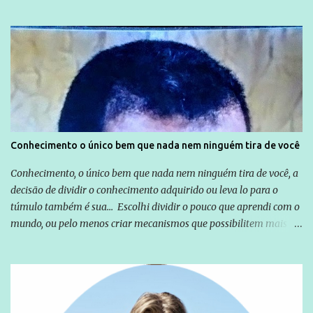
não apenas em relação ao ex-Presidente Lula, mas também em
relação a todos os que foram citados, incluindo a sociedade que a
Globo manteve com o Grupo Odebrecht, citada na delação de
Emílio Odebrecht. Lula sempre atuou para promover o Brasil no
exterior, e não para promover determinadas empresas ou
empresários" Assina a nota o advogado Cristiano Zanin Martins
Conhecimento o único bem que nada nem ninguém tira de você
Conhecimento, o único bem que nada nem ninguém tira de você, a
decisão de dividir o conhecimento adquirido ou leva lo para o
túmulo também é sua... Escolhi dividir o pouco que aprendi com o
mundo, ou pelo menos criar mecanismos que possibilitem mais e
mais pessoas terem acesso a educação e ao conhecimento. Não
sou Professor, a mais nobre das profissões, mas tento ser um
empreendedor da comunicação, que além de informação
cotidiana, corriqueira e cada vez mais preocupantes, do tipo que
você já esta acostumado a ver neste espaço, vou trabalhar a ideia