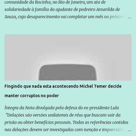
comunidade da Rocinha, no Rio de Janeiro, um ato de
solidariedade à família do ajudante de pedreiro Amarildo de
Souza, cujo desaparecimento vai completar um mês no próximo
dia 14. Amarildo desapareceu quando foi levado por policiais da
Unidade de Polícia Pacificadora (UPP) da Rocinha. A assessora de
Direitos Humanos da Anistia Internacional, Renata Neder, disse à
Agência Brasil que ações e atividades de mobilização são feitas
normalmente pela organização não governamental. As ações de
solidariedade são promovidas em apoio a famílias ou pessoas que
são vítimas de violência, estão em situação de risco ou têm seus
direitos violados. Leia mais: Anistia Internacional cobra do Brasil
solução do caso Amarildo - Terra Brasil
Fingindo que nada esta acontecendo Michel Temer decide
manter corruptos no poder
Íntegra da Nota divulgada pela defesa do ex-presidente Lula
"Delações são versões unilaterais de réus que buscam sair da
prisão ou obter benefícios pessoais. Todas as referências contidas
nas delações devem ser investigadas com isenção e imparcialidade