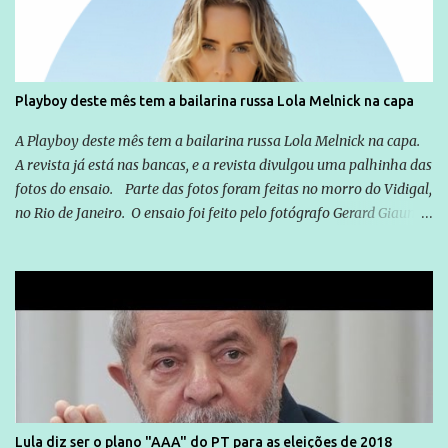
que possibilite distribuir não só informações, mas que gere de
forma consistente a riqueza do conhecimento... Exemplo: o
cidadão brasileiro não precisa só ser informado sobre operações
da Lava Jato, Reformas que podem retirar ou não direitos, ou
Playboy deste mês tem a bailarina russa Lola Melnick na capa
quem vai ser preso ou não; é preciso levar até as pessoas, do mais
simples ao mais burguês, o que diz a nossa Constituição, quais são
A Playboy deste mês tem a bailarina russa Lola Melnick na capa.
seus direitos e deveres em ...
A revista já está nas bancas, e a revista divulgou uma palhinha das
fotos do ensaio. Parte das fotos foram feitas no morro do Vidigal,
no Rio de Janeiro. O ensaio foi feito pelo fotógrafo Gerard Giaume
e também contou com a praia da Joatinga como locação. Playboy
divulga capa e primeiras fotos de Lola Melnick - @aredacao
Lula diz ser o plano "AAA" do PT para as eleições de 2018