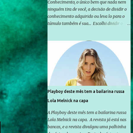
Conhecimento, o único bem que nada nem
ninguém tira de você, a decisão de dividir o
conhecimento adquirido ou leva lo para o
túmulo também é sua... Escolhi dividir o
pouco que aprendi com o mundo, ou pelo
menos criar mecanismos que possibilitem
mais e mais pessoas terem acesso a
educação e ao conhecimento. Não sou
Professor, a mais nobre das profissões, mas
tento ser um empreendedor da
comunicação, que além de informação
cotidiana, corriqueira e cada vez mais
preocupantes, do tipo que você já esta
Playboy deste mês tem a bailarina russa
acostumado a ver neste espaço, vou
Lola Melnick na capa
trabalhar a ideia que possibilite distribuir
não só informações, mas que gere de forma
A Playboy deste mês tem a bailarina russa
consistente a riqueza do conhecimento...
Lola Melnick na capa. A revista já está nas
Exemplo: o cidadão brasileiro não precisa só
bancas, e a revista divulgou uma palhinha
ser informado sobre operações da Lava Jato,