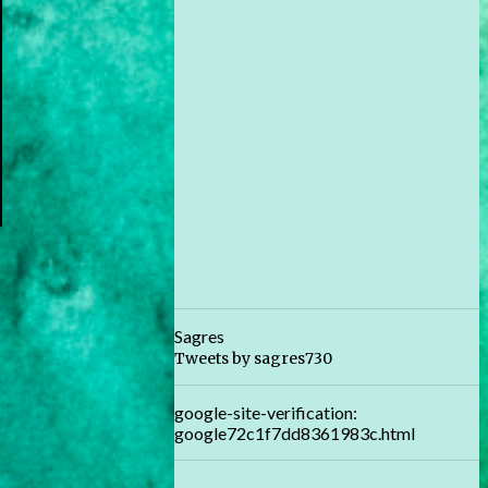
Sagres
Tweets by sagres730
google-site-verification:
google72c1f7dd8361983c.html