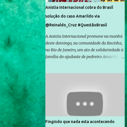
Anistia Internacional cobra do Brasil
solução do caso Amarildo via
@Reinaldo_Cruz #QuestãoBrasil
A Anistia Internacional promove na manhã
deste domingo, na comunidade da Rocinha,
no Rio de Janeiro, um ato de solidariedade à
família do ajudante de pedreiro Amarildo de
Souza, cujo desaparecimento vai completar
um mês no próximo dia 14. Amarildo
desapareceu quando foi levado por policiais
da Unidade de Polícia Pacificadora (UPP) da
Rocinha. A assessora de Direitos Humanos
da Anistia Internacional, Renata Neder, disse
à Agência Brasil que ações e atividades de
mobilização são feitas normalmente pela
organização não governamental. As ações
Fingindo que nada esta acontecendo
de solidariedade são promovidas em apoio