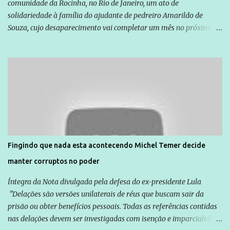
comunidade da Rocinha, no Rio de Janeiro, um ato de
solidariedade à família do ajudante de pedreiro Amarildo de
Souza, cujo desaparecimento vai completar um mês no próximo
dia 14. Amarildo desapareceu quando foi levado por policiais da
Unidade de Polícia Pacificadora (UPP) da Rocinha. A assessora de
Direitos Humanos da Anistia Internacional, Renata Neder, disse à
Agência Brasil que ações e atividades de mobilização são feitas
normalmente pela organização não governamental. As ações de
solidariedade são promovidas em apoio a famílias ou pessoas que
são vítimas de violência, estão em situação de risco ou têm seus
direitos violados. Leia mais: Anistia Internacional cobra do Brasil
solução do caso Amarildo - Terra Brasil
Fingindo que nada esta acontecendo Michel Temer decide
manter corruptos no poder
Íntegra da Nota divulgada pela defesa do ex-presidente Lula
"Delações são versões unilaterais de réus que buscam sair da
prisão ou obter benefícios pessoais. Todas as referências contidas
nas delações devem ser investigadas com isenção e imparcialidade