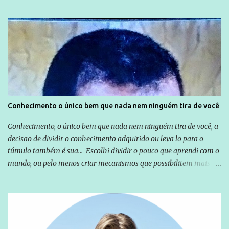
não apenas em relação ao ex-Presidente Lula, mas também em
relação a todos os que foram citados, incluindo a sociedade que a
Globo manteve com o Grupo Odebrecht, citada na delação de
Emílio Odebrecht. Lula sempre atuou para promover o Brasil no
exterior, e não para promover determinadas empresas ou
empresários" Assina a nota o advogado Cristiano Zanin Martins
Conhecimento o único bem que nada nem ninguém tira de você
Conhecimento, o único bem que nada nem ninguém tira de você, a
decisão de dividir o conhecimento adquirido ou leva lo para o
túmulo também é sua... Escolhi dividir o pouco que aprendi com o
mundo, ou pelo menos criar mecanismos que possibilitem mais e
mais pessoas terem acesso a educação e ao conhecimento. Não
sou Professor, a mais nobre das profissões, mas tento ser um
empreendedor da comunicação, que além de informação
cotidiana, corriqueira e cada vez mais preocupantes, do tipo que
você já esta acostumado a ver neste espaço, vou trabalhar a ideia