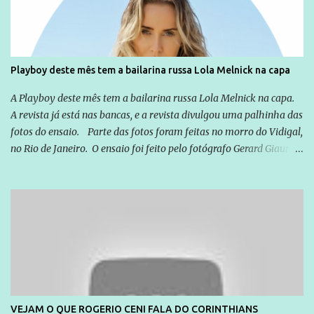
que possibilite distribuir não só informações, mas que gere de
forma consistente a riqueza do conhecimento... Exemplo: o
cidadão brasileiro não precisa só ser informado sobre operações
da Lava Jato, Reformas que podem retirar ou não direitos, ou
Playboy deste mês tem a bailarina russa Lola Melnick na capa
quem vai ser preso ou não; é preciso levar até as pessoas, do mais
simples ao mais burguês, o que diz a nossa Constituição, quais são
A Playboy deste mês tem a bailarina russa Lola Melnick na capa.
seus direitos e deveres em ...
A revista já está nas bancas, e a revista divulgou uma palhinha das
fotos do ensaio. Parte das fotos foram feitas no morro do Vidigal,
no Rio de Janeiro. O ensaio foi feito pelo fotógrafo Gerard Giaume
e também contou com a praia da Joatinga como locação. Playboy
divulga capa e primeiras fotos de Lola Melnick - @aredacao
VEJAM O QUE ROGERIO CENI FALA DO CORINTHIANS