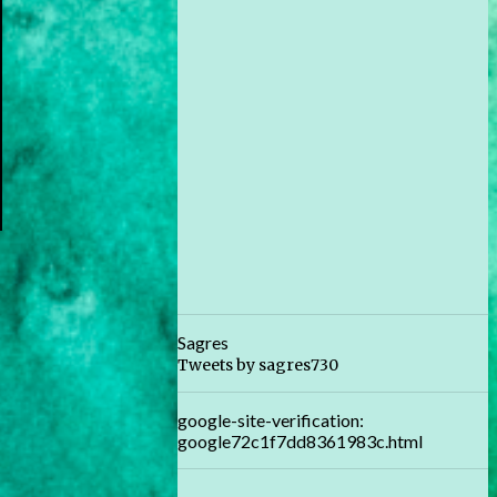
Sagres
Tweets by sagres730
google-site-verification:
google72c1f7dd8361983c.html