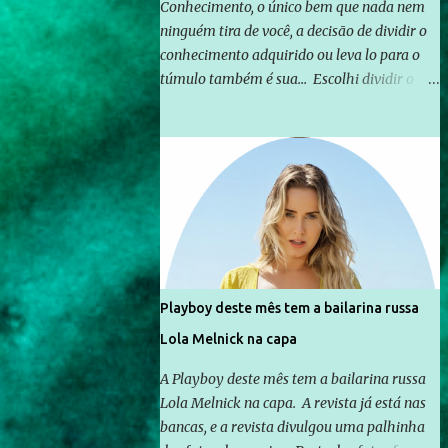
Conhecimento, o único bem que nada nem
ninguém tira de você, a decisão de dividir o
conhecimento adquirido ou leva lo para o
túmulo também é sua... Escolhi dividir o
pouco que aprendi com o mundo, ou pelo
menos criar mecanismos que possibilitem
mais e mais pessoas terem acesso a
educação e ao conhecimento. Não sou
Professor, a mais nobre das profissões, mas
tento ser um empreendedor da
comunicação, que além de informação
cotidiana, corriqueira e cada vez mais
preocupantes, do tipo que você já esta
Playboy deste mês tem a bailarina russa
acostumado a ver neste espaço, vou
Lola Melnick na capa
trabalhar a ideia que possibilite distribuir
não só informações, mas que gere de forma
A Playboy deste mês tem a bailarina russa
consistente a riqueza do conhecimento...
Lola Melnick na capa. A revista já está nas
Exemplo: o cidadão brasileiro não precisa só
bancas, e a revista divulgou uma palhinha
ser informado sobre operações da Lava Jato,