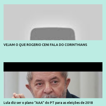
divulga capa e primeiras fotos de Lola Melnick - @aredacao
VEJAM O QUE ROGERIO CENI FALA DO CORINTHIANS
Lula diz ser o plano "AAA" do PT para as eleições de 2018