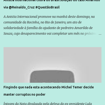
Anistia Internacional cobra do Brasil solução do caso Amarildo
via @Reinaldo_Cruz #QuestãoBrasil
A Anistia Internacional promove na manhã deste domingo, na
comunidade da Rocinha, no Rio de Janeiro, um ato de
solidariedade à família do ajudante de pedreiro Amarildo de
Souza, cujo desaparecimento vai completar um mês no próximo
dia 14. Amarildo desapareceu quando foi levado por policiais da
Unidade de Polícia Pacificadora (UPP) da Rocinha. A assessora de
Direitos Humanos da Anistia Internacional, Renata Neder, disse à
Agência Brasil que ações e atividades de mobilização são feitas
normalmente pela organização não governamental. As ações de
solidariedade são promovidas em apoio a famílias ou pessoas que
são vítimas de violência, estão em situação de risco ou têm seus
direitos violados. Leia mais: Anistia Internacional cobra do Brasil
solução do caso Amarildo - Terra Brasil
Fingindo que nada esta acontecendo Michel Temer decide
manter corruptos no poder
Íntegra da Nota divulgada pela defesa do ex-presidente Lula