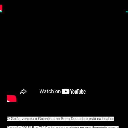
O Goiás venceu o Goianésia no Serra Dourada e está na final do
Goianão 2015! E a TV Goiás pulou e vibrou na arquibancada com a