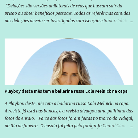
"Delações são versões unilaterais de réus que buscam sair da
prisão ou obter benefícios pessoais. Todas as referências contidas
nas delações devem ser investigadas com isenção e imparcialidade
não apenas em relação ao ex-Presidente Lula, mas também em
relação a todos os que foram citados, incluindo a sociedade que a
Globo manteve com o Grupo Odebrecht, citada na delação de
Emílio Odebrecht. Lula sempre atuou para promover o Brasil no
exterior, e não para promover determinadas empresas ou
empresários" Assina a nota o advogado Cristiano Zanin Martins
Playboy deste mês tem a bailarina russa Lola Melnick na capa
A Playboy deste mês tem a bailarina russa Lola Melnick na capa.
A revista já está nas bancas, e a revista divulgou uma palhinha das
fotos do ensaio. Parte das fotos foram feitas no morro do Vidigal,
no Rio de Janeiro. O ensaio foi feito pelo fotógrafo Gerard Giaume
e também contou com a praia da Joatinga como locação. Playboy