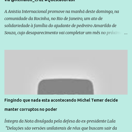
A Anistia Internacional promove na manhã deste domingo, na
comunidade da Rocinha, no Rio de Janeiro, um ato de
solidariedade à família do ajudante de pedreiro Amarildo de
Souza, cujo desaparecimento vai completar um mês no próximo
dia 14. Amarildo desapareceu quando foi levado por policiais da
Unidade de Polícia Pacificadora (UPP) da Rocinha. A assessora de
Direitos Humanos da Anistia Internacional, Renata Neder, disse à
Agência Brasil que ações e atividades de mobilização são feitas
normalmente pela organização não governamental. As ações de
solidariedade são promovidas em apoio a famílias ou pessoas que
são vítimas de violência, estão em situação de risco ou têm seus
direitos violados. Leia mais: Anistia Internacional cobra do Brasil
solução do caso Amarildo - Terra Brasil
Fingindo que nada esta acontecendo Michel Temer decide
manter corruptos no poder
Íntegra da Nota divulgada pela defesa do ex-presidente Lula
"Delações são versões unilaterais de réus que buscam sair da