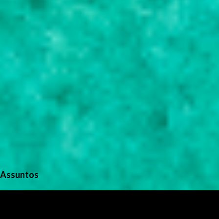
s
Assuntos