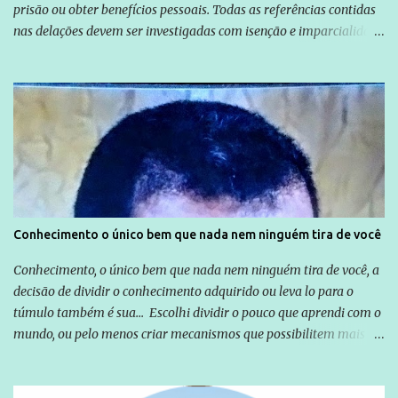
prisão ou obter benefícios pessoais. Todas as referências contidas
nas delações devem ser investigadas com isenção e imparcialidade
não apenas em relação ao ex-Presidente Lula, mas também em
relação a todos os que foram citados, incluindo a sociedade que a
Globo manteve com o Grupo Odebrecht, citada na delação de
Emílio Odebrecht. Lula sempre atuou para promover o Brasil no
exterior, e não para promover determinadas empresas ou
empresários" Assina a nota o advogado Cristiano Zanin Martins
Conhecimento o único bem que nada nem ninguém tira de você
Conhecimento, o único bem que nada nem ninguém tira de você, a
decisão de dividir o conhecimento adquirido ou leva lo para o
túmulo também é sua... Escolhi dividir o pouco que aprendi com o
mundo, ou pelo menos criar mecanismos que possibilitem mais e
mais pessoas terem acesso a educação e ao conhecimento. Não
sou Professor, a mais nobre das profissões, mas tento ser um