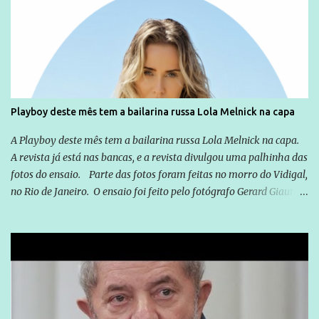
empreendedor da comunicação, que além de informação
cotidiana, corriqueira e cada vez mais preocupantes, do tipo que
você já esta acostumado a ver neste espaço, vou trabalhar a ideia
que possibilite distribuir não só informações, mas que gere de
forma consistente a riqueza do conhecimento... Exemplo: o
cidadão brasileiro não precisa só ser informado sobre operações
da Lava Jato, Reformas que podem retirar ou não direitos, ou
Playboy deste mês tem a bailarina russa Lola Melnick na capa
quem vai ser preso ou não; é preciso levar até as pessoas, do mais
simples ao mais burguês, o que diz a nossa Constituição, quais são
A Playboy deste mês tem a bailarina russa Lola Melnick na capa.
seus direitos e deveres em ...
A revista já está nas bancas, e a revista divulgou uma palhinha das
fotos do ensaio. Parte das fotos foram feitas no morro do Vidigal,
no Rio de Janeiro. O ensaio foi feito pelo fotógrafo Gerard Giaume
e também contou com a praia da Joatinga como locação. Playboy
divulga capa e primeiras fotos de Lola Melnick - @aredacao