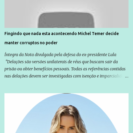
normalmente pela organização não governamental. As ações de
solidariedade são promovidas em apoio a famílias ou pessoas que
são vítimas de violência, estão em situação de risco ou têm seus
direitos violados. Leia mais: Anistia Internacional cobra do Brasil
solução do caso Amarildo - Terra Brasil
Fingindo que nada esta acontecendo Michel Temer decide
manter corruptos no poder
Íntegra da Nota divulgada pela defesa do ex-presidente Lula
"Delações são versões unilaterais de réus que buscam sair da
prisão ou obter benefícios pessoais. Todas as referências contidas
nas delações devem ser investigadas com isenção e imparcialidade
não apenas em relação ao ex-Presidente Lula, mas também em
relação a todos os que foram citados, incluindo a sociedade que a
Globo manteve com o Grupo Odebrecht, citada na delação de
Emílio Odebrecht. Lula sempre atuou para promover o Brasil no
exterior, e não para promover determinadas empresas ou
empresários" Assina a nota o advogado Cristiano Zanin Martins