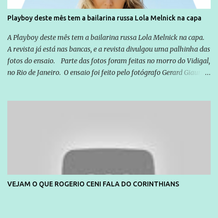
Playboy deste mês tem a bailarina russa Lola Melnick na capa
A Playboy deste mês tem a bailarina russa Lola Melnick na capa.
A revista já está nas bancas, e a revista divulgou uma palhinha das
fotos do ensaio. Parte das fotos foram feitas no morro do Vidigal,
no Rio de Janeiro. O ensaio foi feito pelo fotógrafo Gerard Giaume
e também contou com a praia da Joatinga como locação. Playboy
divulga capa e primeiras fotos de Lola Melnick - @aredacao
VEJAM O QUE ROGERIO CENI FALA DO CORINTHIANS