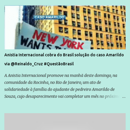
Anistia Internacional cobra do Brasil solução do caso Amarildo
via @Reinaldo_Cruz #QuestãoBrasil
A Anistia Internacional promove na manhã deste domingo, na
comunidade da Rocinha, no Rio de Janeiro, um ato de
solidariedade à família do ajudante de pedreiro Amarildo de
Souza, cujo desaparecimento vai completar um mês no próximo
dia 14. Amarildo desapareceu quando foi levado por policiais da
Unidade de Polícia Pacificadora (UPP) da Rocinha. A assessora de
Direitos Humanos da Anistia Internacional, Renata Neder, disse à
Agência Brasil que ações e atividades de mobilização são feitas