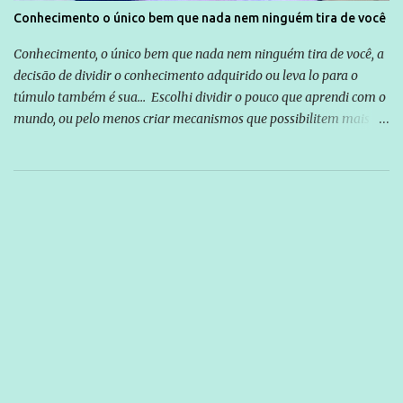
Conhecimento o único bem que nada nem ninguém tira de você
Conhecimento, o único bem que nada nem ninguém tira de você, a
decisão de dividir o conhecimento adquirido ou leva lo para o
túmulo também é sua... Escolhi dividir o pouco que aprendi com o
mundo, ou pelo menos criar mecanismos que possibilitem mais e
mais pessoas terem acesso a educação e ao conhecimento. Não
sou Professor, a mais nobre das profissões, mas tento ser um
empreendedor da comunicação, que além de informação
cotidiana, corriqueira e cada vez mais preocupantes, do tipo que
você já esta acostumado a ver neste espaço, vou trabalhar a ideia
que possibilite distribuir não só informações, mas que gere de
forma consistente a riqueza do conhecimento... Exemplo: o
cidadão brasileiro não precisa só ser informado sobre operações
da Lava Jato, Reformas que podem retirar ou não direitos, ou
quem vai ser preso ou não; é preciso levar até as pessoas, do mais
simples ao mais burguês, o que diz a nossa Constituição, quais são
seus direitos e deveres em ...