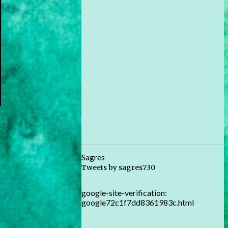
Sagres
Tweets by sagres730
google-site-verification:
google72c1f7dd8361983c.html