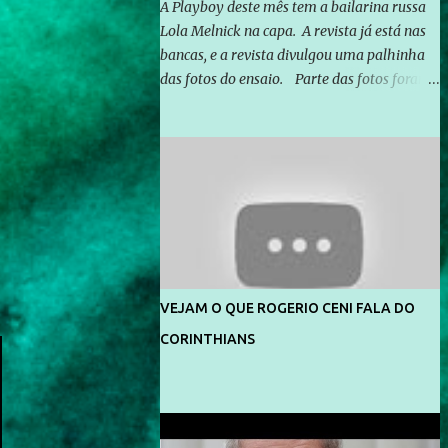
A Playboy deste mês tem a bailarina russa
Lola Melnick na capa. A revista já está nas
bancas, e a revista divulgou uma palhinha
das fotos do ensaio. Parte das fotos foram
feitas no morro do Vidigal, no Rio de
Janeiro. O ensaio foi feito pelo fotógrafo
Gerard Giaume e também contou com a
praia da Joatinga como locação. Playboy
divulga capa e primeiras fotos de Lola
Melnick - @aredacao
VEJAM O QUE ROGERIO CENI FALA DO
CORINTHIANS