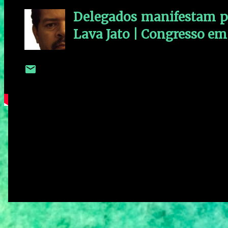
Delegados manifestam p
Lava Jato | Congresso em
C
o
m
e
n
t