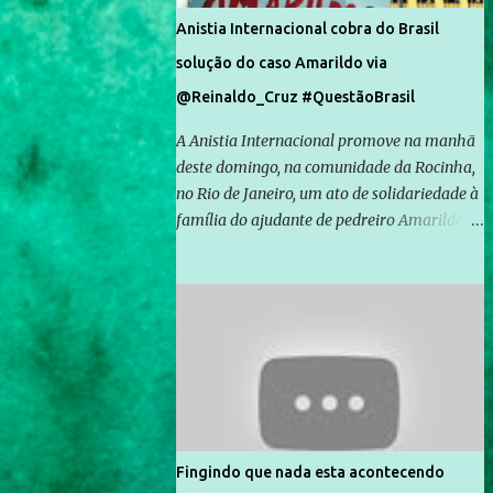
Anistia Internacional cobra do Brasil
solução do caso Amarildo via
@Reinaldo_Cruz #QuestãoBrasil
A Anistia Internacional promove na manhã
deste domingo, na comunidade da Rocinha,
no Rio de Janeiro, um ato de solidariedade à
família do ajudante de pedreiro Amarildo de
Souza, cujo desaparecimento vai completar
um mês no próximo dia 14. Amarildo
desapareceu quando foi levado por policiais
da Unidade de Polícia Pacificadora (UPP) da
Rocinha. A assessora de Direitos Humanos
da Anistia Internacional, Renata Neder, disse
à Agência Brasil que ações e atividades de
mobilização são feitas normalmente pela
organização não governamental. As ações
Fingindo que nada esta acontecendo
de solidariedade são promovidas em apoio