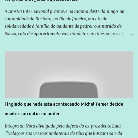
A Anistia Internacional promove na manhã deste domingo, na
comunidade da Rocinha, no Rio de Janeiro, um ato de
solidariedade à família do ajudante de pedreiro Amarildo de
Souza, cujo desaparecimento vai completar um mês no próximo
dia 14. Amarildo desapareceu quando foi levado por policiais da
Unidade de Polícia Pacificadora (UPP) da Rocinha. A assessora de
Direitos Humanos da Anistia Internacional, Renata Neder, disse à
Agência Brasil que ações e atividades de mobilização são feitas
normalmente pela organização não governamental. As ações de
solidariedade são promovidas em apoio a famílias ou pessoas que
são vítimas de violência, estão em situação de risco ou têm seus
direitos violados. Leia mais: Anistia Internacional cobra do Brasil
solução do caso Amarildo - Terra Brasil
Fingindo que nada esta acontecendo Michel Temer decide
manter corruptos no poder
Íntegra da Nota divulgada pela defesa do ex-presidente Lula
"Delações são versões unilaterais de réus que buscam sair da