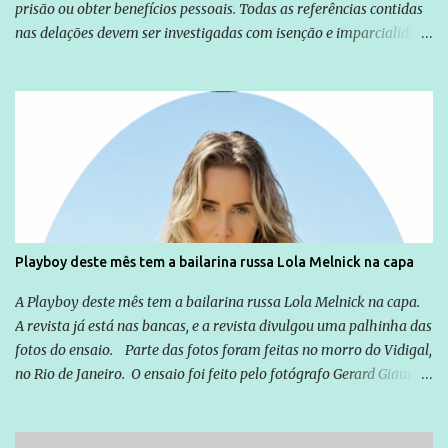
prisão ou obter benefícios pessoais. Todas as referências contidas
nas delações devem ser investigadas com isenção e imparcialidade
não apenas em relação ao ex-Presidente Lula, mas também em
relação a todos os que foram citados, incluindo a sociedade que a
Globo manteve com o Grupo Odebrecht, citada na delação de
Emílio Odebrecht. Lula sempre atuou para promover o Brasil no
exterior, e não para promover determinadas empresas ou
empresários" Assina a nota o advogado Cristiano Zanin Martins
Playboy deste mês tem a bailarina russa Lola Melnick na capa
A Playboy deste mês tem a bailarina russa Lola Melnick na capa.
A revista já está nas bancas, e a revista divulgou uma palhinha das
fotos do ensaio. Parte das fotos foram feitas no morro do Vidigal,
no Rio de Janeiro. O ensaio foi feito pelo fotógrafo Gerard Giaume
e também contou com a praia da Joatinga como locação. Playboy
divulga capa e primeiras fotos de Lola Melnick - @aredacao