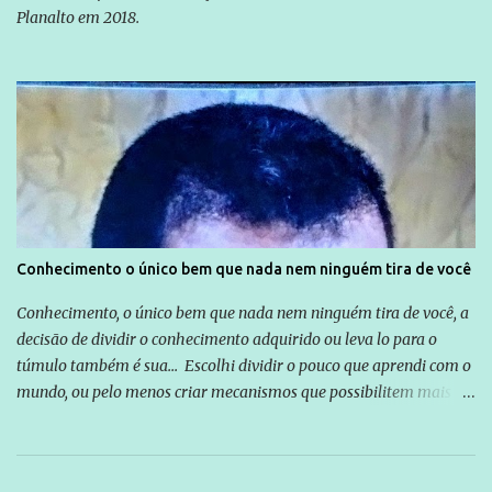
Planalto em 2018.
Conhecimento o único bem que nada nem ninguém tira de você
Conhecimento, o único bem que nada nem ninguém tira de você, a
decisão de dividir o conhecimento adquirido ou leva lo para o
túmulo também é sua... Escolhi dividir o pouco que aprendi com o
mundo, ou pelo menos criar mecanismos que possibilitem mais e
mais pessoas terem acesso a educação e ao conhecimento. Não
sou Professor, a mais nobre das profissões, mas tento ser um
empreendedor da comunicação, que além de informação