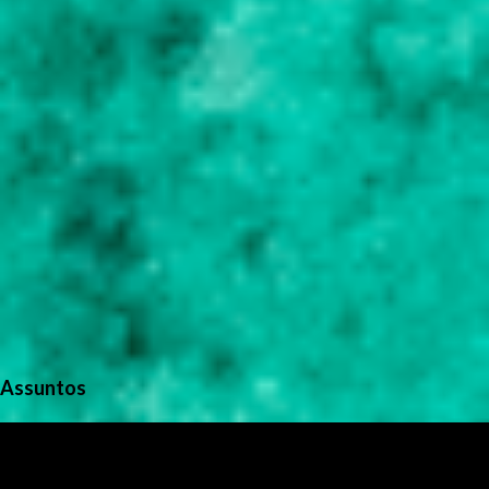
s
Assuntos