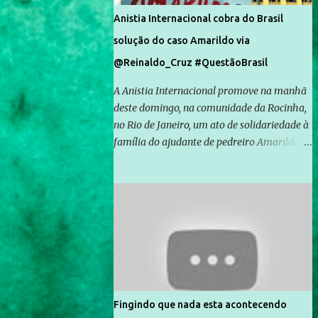
Anistia Internacional cobra do Brasil
solução do caso Amarildo via
@Reinaldo_Cruz #QuestãoBrasil
A Anistia Internacional promove na manhã
deste domingo, na comunidade da Rocinha,
no Rio de Janeiro, um ato de solidariedade à
família do ajudante de pedreiro Amarildo de
Souza, cujo desaparecimento vai completar
um mês no próximo dia 14. Amarildo
desapareceu quando foi levado por policiais
da Unidade de Polícia Pacificadora (UPP) da
Rocinha. A assessora de Direitos Humanos
da Anistia Internacional, Renata Neder, disse
à Agência Brasil que ações e atividades de
mobilização são feitas normalmente pela
organização não governamental. As ações
Fingindo que nada esta acontecendo
de solidariedade são promovidas em apoio