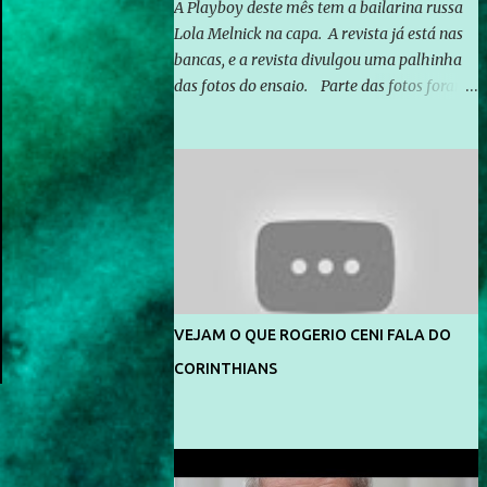
A Playboy deste mês tem a bailarina russa
Lola Melnick na capa. A revista já está nas
bancas, e a revista divulgou uma palhinha
das fotos do ensaio. Parte das fotos foram
feitas no morro do Vidigal, no Rio de
Janeiro. O ensaio foi feito pelo fotógrafo
Gerard Giaume e também contou com a
praia da Joatinga como locação. Playboy
divulga capa e primeiras fotos de Lola
Melnick - @aredacao
VEJAM O QUE ROGERIO CENI FALA DO
CORINTHIANS