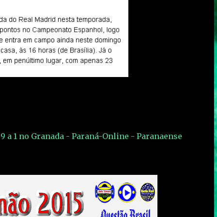
 9 a 1 no Granada - Paraná-Online - Paranaense