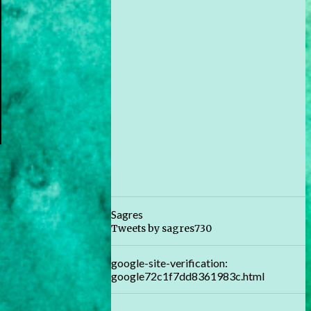
Sagres
Tweets by sagres730
google-site-verification:
google72c1f7dd8361983c.html