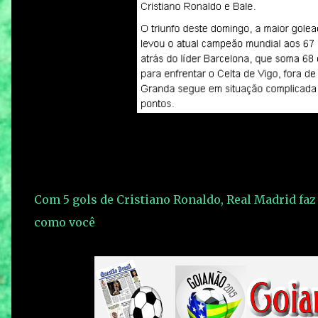
Com 5 gols de Cristiano Ronaldo, Real Madrid faz
como você