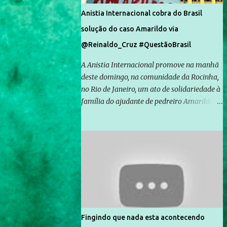
Anistia Internacional cobra do Brasil
solução do caso Amarildo via
@Reinaldo_Cruz #QuestãoBrasil
A Anistia Internacional promove na manhã
deste domingo, na comunidade da Rocinha,
no Rio de Janeiro, um ato de solidariedade à
família do ajudante de pedreiro Amarildo de
Souza, cujo desaparecimento vai completar
um mês no próximo dia 14. Amarildo
desapareceu quando foi levado por policiais
da Unidade de Polícia Pacificadora (UPP) da
Rocinha. A assessora de Direitos Humanos
da Anistia Internacional, Renata Neder, disse
à Agência Brasil que ações e atividades de
mobilização são feitas normalmente pela
organização não governamental. As ações
Fingindo que nada esta acontecendo
de solidariedade são promovidas em apoio