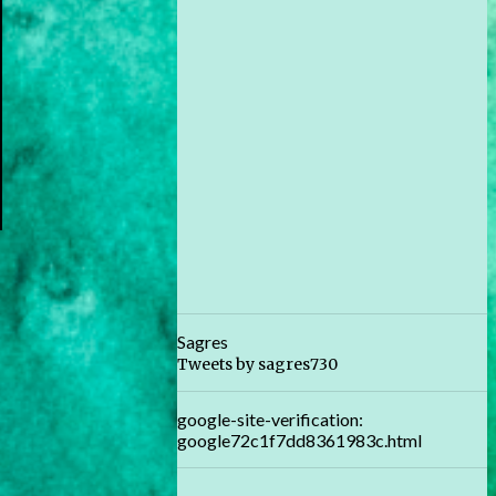
Sagres
Tweets by sagres730
google-site-verification:
google72c1f7dd8361983c.html