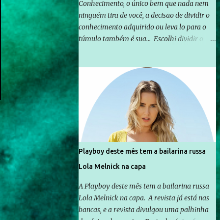
Conhecimento, o único bem que nada nem
ninguém tira de você, a decisão de dividir o
conhecimento adquirido ou leva lo para o
túmulo também é sua... Escolhi dividir o
pouco que aprendi com o mundo, ou pelo
menos criar mecanismos que possibilitem
mais e mais pessoas terem acesso a
educação e ao conhecimento. Não sou
Professor, a mais nobre das profissões, mas
tento ser um empreendedor da
comunicação, que além de informação
cotidiana, corriqueira e cada vez mais
preocupantes, do tipo que você já esta
Playboy deste mês tem a bailarina russa
acostumado a ver neste espaço, vou
Lola Melnick na capa
trabalhar a ideia que possibilite distribuir
não só informações, mas que gere de forma
A Playboy deste mês tem a bailarina russa
consistente a riqueza do conhecimento...
Lola Melnick na capa. A revista já está nas
Exemplo: o cidadão brasileiro não precisa só
bancas, e a revista divulgou uma palhinha
ser informado sobre operações da Lava Jato,