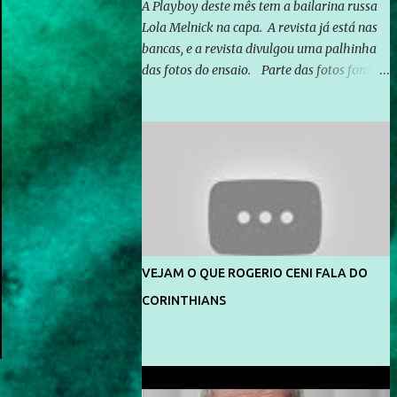
A Playboy deste mês tem a bailarina russa
Lola Melnick na capa. A revista já está nas
bancas, e a revista divulgou uma palhinha
das fotos do ensaio. Parte das fotos foram
feitas no morro do Vidigal, no Rio de
Janeiro. O ensaio foi feito pelo fotógrafo
Gerard Giaume e também contou com a
praia da Joatinga como locação. Playboy
divulga capa e primeiras fotos de Lola
Melnick - @aredacao
VEJAM O QUE ROGERIO CENI FALA DO
CORINTHIANS