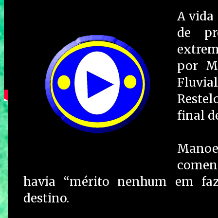
A vida
de pr
extrem
por Ma
Fluvia
Restel
final d
Manoel
coment
havia “mérito nenhum em faze
destino.