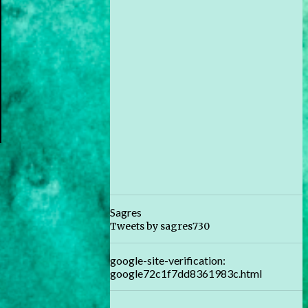
Sagres
Tweets by sagres730
google-site-verification:
google72c1f7dd8361983c.html