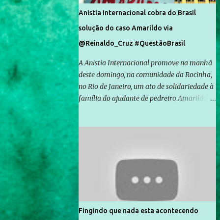
Anistia Internacional cobra do Brasil
solução do caso Amarildo via
@Reinaldo_Cruz #QuestãoBrasil
A Anistia Internacional promove na manhã
deste domingo, na comunidade da Rocinha,
no Rio de Janeiro, um ato de solidariedade à
família do ajudante de pedreiro Amarildo de
Souza, cujo desaparecimento vai completar
um mês no próximo dia 14. Amarildo
desapareceu quando foi levado por policiais
da Unidade de Polícia Pacificadora (UPP) da
Rocinha. A assessora de Direitos Humanos
da Anistia Internacional, Renata Neder, disse
à Agência Brasil que ações e atividades de
mobilização são feitas normalmente pela
organização não governamental. As ações
Fingindo que nada esta acontecendo
de solidariedade são promovidas em apoio