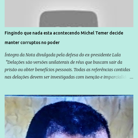
solidariedade são promovidas em apoio a famílias ou pessoas que
são vítimas de violência, estão em situação de risco ou têm seus
direitos violados. Leia mais: Anistia Internacional cobra do Brasil
solução do caso Amarildo - Terra Brasil
Fingindo que nada esta acontecendo Michel Temer decide
manter corruptos no poder
Íntegra da Nota divulgada pela defesa do ex-presidente Lula
"Delações são versões unilaterais de réus que buscam sair da
prisão ou obter benefícios pessoais. Todas as referências contidas
nas delações devem ser investigadas com isenção e imparcialidade
não apenas em relação ao ex-Presidente Lula, mas também em
relação a todos os que foram citados, incluindo a sociedade que a
Globo manteve com o Grupo Odebrecht, citada na delação de
Emílio Odebrecht. Lula sempre atuou para promover o Brasil no
exterior, e não para promover determinadas empresas ou
empresários" Assina a nota o advogado Cristiano Zanin Martins