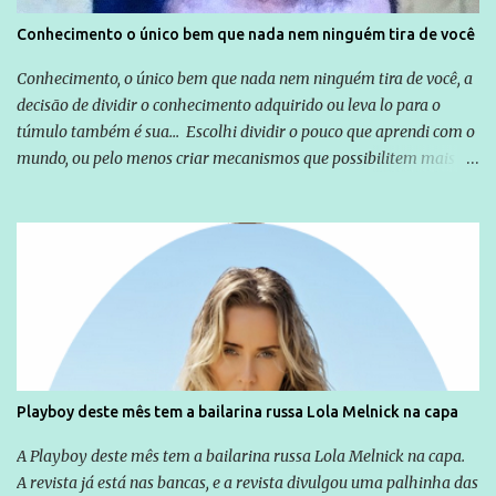
Conhecimento o único bem que nada nem ninguém tira de você
Conhecimento, o único bem que nada nem ninguém tira de você, a
decisão de dividir o conhecimento adquirido ou leva lo para o
túmulo também é sua... Escolhi dividir o pouco que aprendi com o
mundo, ou pelo menos criar mecanismos que possibilitem mais e
mais pessoas terem acesso a educação e ao conhecimento. Não
sou Professor, a mais nobre das profissões, mas tento ser um
empreendedor da comunicação, que além de informação
cotidiana, corriqueira e cada vez mais preocupantes, do tipo que
você já esta acostumado a ver neste espaço, vou trabalhar a ideia
que possibilite distribuir não só informações, mas que gere de
forma consistente a riqueza do conhecimento... Exemplo: o
cidadão brasileiro não precisa só ser informado sobre operações
da Lava Jato, Reformas que podem retirar ou não direitos, ou
Playboy deste mês tem a bailarina russa Lola Melnick na capa
quem vai ser preso ou não; é preciso levar até as pessoas, do mais
simples ao mais burguês, o que diz a nossa Constituição, quais são
A Playboy deste mês tem a bailarina russa Lola Melnick na capa.
seus direitos e deveres em ...
A revista já está nas bancas, e a revista divulgou uma palhinha das