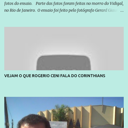
fotos do ensaio. Parte das fotos foram feitas no morro do Vidigal,
no Rio de Janeiro. O ensaio foi feito pelo fotógrafo Gerard Giaume
e também contou com a praia da Joatinga como locação. Playboy
divulga capa e primeiras fotos de Lola Melnick - @aredacao
VEJAM O QUE ROGERIO CENI FALA DO CORINTHIANS