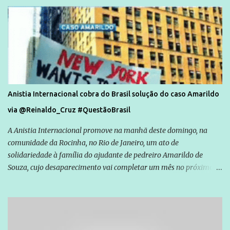
Anistia Internacional cobra do Brasil solução do caso Amarildo
via @Reinaldo_Cruz #QuestãoBrasil
A Anistia Internacional promove na manhã deste domingo, na
comunidade da Rocinha, no Rio de Janeiro, um ato de
solidariedade à família do ajudante de pedreiro Amarildo de
Souza, cujo desaparecimento vai completar um mês no próximo
dia 14. Amarildo desapareceu quando foi levado por policiais da
Unidade de Polícia Pacificadora (UPP) da Rocinha. A assessora de
Direitos Humanos da Anistia Internacional, Renata Neder, disse à
Agência Brasil que ações e atividades de mobilização são feitas
normalmente pela organização não governamental. As ações de