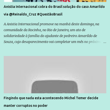
Anistia Internacional cobra do Brasil solução do caso Amarildo
via @Reinaldo_Cruz #QuestãoBrasil
A Anistia Internacional promove na manhã deste domingo, na
comunidade da Rocinha, no Rio de Janeiro, um ato de
solidariedade à família do ajudante de pedreiro Amarildo de
Souza, cujo desaparecimento vai completar um mês no próximo
dia 14. Amarildo desapareceu quando foi levado por policiais da
Unidade de Polícia Pacificadora (UPP) da Rocinha. A assessora de
Direitos Humanos da Anistia Internacional, Renata Neder, disse à
Agência Brasil que ações e atividades de mobilização são feitas
normalmente pela organização não governamental. As ações de
solidariedade são promovidas em apoio a famílias ou pessoas que
são vítimas de violência, estão em situação de risco ou têm seus
direitos violados. Leia mais: Anistia Internacional cobra do Brasil
solução do caso Amarildo - Terra Brasil
Fingindo que nada esta acontecendo Michel Temer decide
manter corruptos no poder