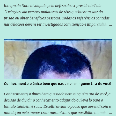
Íntegra da Nota divulgada pela defesa do ex-presidente Lula
"Delações são versões unilaterais de réus que buscam sair da
prisão ou obter benefícios pessoais. Todas as referências contidas
nas delações devem ser investigadas com isenção e imparcialidade
não apenas em relação ao ex-Presidente Lula, mas também em
relação a todos os que foram citados, incluindo a sociedade que a
Globo manteve com o Grupo Odebrecht, citada na delação de
Emílio Odebrecht. Lula sempre atuou para promover o Brasil no
exterior, e não para promover determinadas empresas ou
empresários" Assina a nota o advogado Cristiano Zanin Martins
Conhecimento o único bem que nada nem ninguém tira de você
Conhecimento, o único bem que nada nem ninguém tira de você, a
decisão de dividir o conhecimento adquirido ou leva lo para o
túmulo também é sua... Escolhi dividir o pouco que aprendi com o
mundo, ou pelo menos criar mecanismos que possibilitem mais e