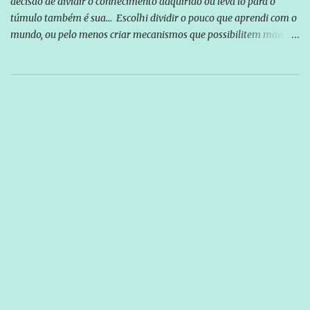
decisão de dividir o conhecimento adquirido ou leva lo para o
túmulo também é sua... Escolhi dividir o pouco que aprendi com o
mundo, ou pelo menos criar mecanismos que possibilitem mais e
mais pessoas terem acesso a educação e ao conhecimento. Não
sou Professor, a mais nobre das profissões, mas tento ser um
empreendedor da comunicação, que além de informação
cotidiana, corriqueira e cada vez mais preocupantes, do tipo que
você já esta acostumado a ver neste espaço, vou trabalhar a ideia
que possibilite distribuir não só informações, mas que gere de
forma consistente a riqueza do conhecimento... Exemplo: o
cidadão brasileiro não precisa só ser informado sobre operações
da Lava Jato, Reformas que podem retirar ou não direitos, ou
quem vai ser preso ou não; é preciso levar até as pessoas, do mais
simples ao mais burguês, o que diz a nossa Constituição, quais são
seus direitos e deveres em ...