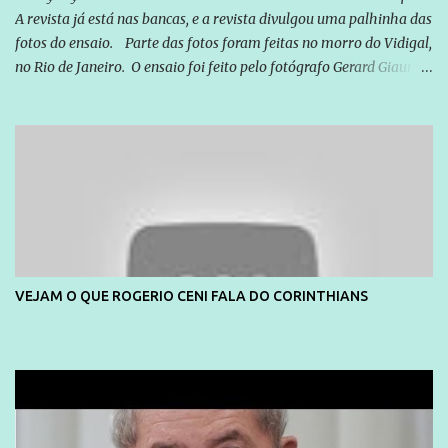
A revista já está nas bancas, e a revista divulgou uma palhinha das
fotos do ensaio. Parte das fotos foram feitas no morro do Vidigal,
no Rio de Janeiro. O ensaio foi feito pelo fotógrafo Gerard Giaume
e também contou com a praia da Joatinga como locação. Playboy
divulga capa e primeiras fotos de Lola Melnick - @aredacao
VEJAM O QUE ROGERIO CENI FALA DO CORINTHIANS