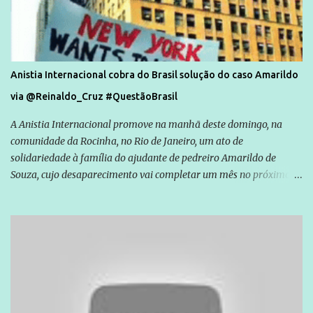
Anistia Internacional cobra do Brasil solução do caso Amarildo
via @Reinaldo_Cruz #QuestãoBrasil
A Anistia Internacional promove na manhã deste domingo, na
comunidade da Rocinha, no Rio de Janeiro, um ato de
solidariedade à família do ajudante de pedreiro Amarildo de
Souza, cujo desaparecimento vai completar um mês no próximo
dia 14. Amarildo desapareceu quando foi levado por policiais da
Unidade de Polícia Pacificadora (UPP) da Rocinha. A assessora de
Direitos Humanos da Anistia Internacional, Renata Neder, disse à
Agência Brasil que ações e atividades de mobilização são feitas
normalmente pela organização não governamental. As ações de
solidariedade são promovidas em apoio a famílias ou pessoas que
são vítimas de violência, estão em situação de risco ou têm seus
direitos violados. Leia mais: Anistia Internacional cobra do Brasil