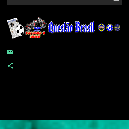
C
o
m
e
n