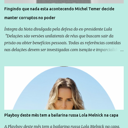
solução do caso Amarildo - Terra Brasil
Fingindo que nada esta acontecendo Michel Temer decide
manter corruptos no poder
Íntegra da Nota divulgada pela defesa do ex-presidente Lula
"Delações são versões unilaterais de réus que buscam sair da
prisão ou obter benefícios pessoais. Todas as referências contidas
nas delações devem ser investigadas com isenção e imparcialidade
não apenas em relação ao ex-Presidente Lula, mas também em
relação a todos os que foram citados, incluindo a sociedade que a
Globo manteve com o Grupo Odebrecht, citada na delação de
Emílio Odebrecht. Lula sempre atuou para promover o Brasil no
exterior, e não para promover determinadas empresas ou
empresários" Assina a nota o advogado Cristiano Zanin Martins
Playboy deste mês tem a bailarina russa Lola Melnick na capa
A Playboy deste mês tem a bailarina russa Lola Melnick na capa.