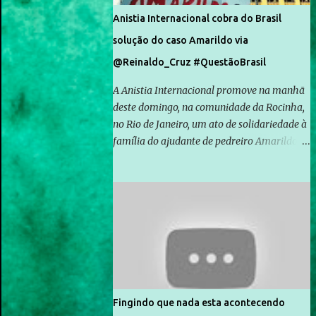
Anistia Internacional cobra do Brasil
solução do caso Amarildo via
@Reinaldo_Cruz #QuestãoBrasil
A Anistia Internacional promove na manhã
deste domingo, na comunidade da Rocinha,
no Rio de Janeiro, um ato de solidariedade à
família do ajudante de pedreiro Amarildo de
Souza, cujo desaparecimento vai completar
um mês no próximo dia 14. Amarildo
desapareceu quando foi levado por policiais
da Unidade de Polícia Pacificadora (UPP) da
Rocinha. A assessora de Direitos Humanos
da Anistia Internacional, Renata Neder, disse
à Agência Brasil que ações e atividades de
mobilização são feitas normalmente pela
organização não governamental. As ações
Fingindo que nada esta acontecendo
de solidariedade são promovidas em apoio