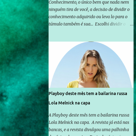
Conhecimento, o único bem que nada nem
ninguém tira de você, a decisão de dividir o
conhecimento adquirido ou leva lo para o
túmulo também é sua... Escolhi dividir o
pouco que aprendi com o mundo, ou pelo
menos criar mecanismos que possibilitem
mais e mais pessoas terem acesso a
educação e ao conhecimento. Não sou
Professor, a mais nobre das profissões, mas
tento ser um empreendedor da
comunicação, que além de informação
cotidiana, corriqueira e cada vez mais
preocupantes, do tipo que você já esta
Playboy deste mês tem a bailarina russa
acostumado a ver neste espaço, vou
Lola Melnick na capa
trabalhar a ideia que possibilite distribuir
não só informações, mas que gere de forma
A Playboy deste mês tem a bailarina russa
consistente a riqueza do conhecimento...
Lola Melnick na capa. A revista já está nas
Exemplo: o cidadão brasileiro não precisa só
bancas, e a revista divulgou uma palhinha
ser informado sobre operações da Lava Jato,