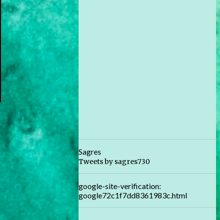
Sagres
Tweets by sagres730
google-site-verification:
google72c1f7dd8361983c.html