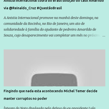
Anistia Internacional cobra do Brasil solução do caso Amarildo
via @Reinaldo_Cruz #QuestãoBrasil
A Anistia Internacional promove na manhã deste domingo, na
comunidade da Rocinha, no Rio de Janeiro, um ato de
solidariedade à família do ajudante de pedreiro Amarildo de
Souza, cujo desaparecimento vai completar um mês no próximo
dia 14. Amarildo desapareceu quando foi levado por policiais da
Unidade de Polícia Pacificadora (UPP) da Rocinha. A assessora de
Direitos Humanos da Anistia Internacional, Renata Neder, disse à
Agência Brasil que ações e atividades de mobilização são feitas
normalmente pela organização não governamental. As ações de
solidariedade são promovidas em apoio a famílias ou pessoas que
são vítimas de violência, estão em situação de risco ou têm seus
direitos violados. Leia mais: Anistia Internacional cobra do Brasil
solução do caso Amarildo - Terra Brasil
Fingindo que nada esta acontecendo Michel Temer decide
manter corruptos no poder
Íntegra da Nota divulgada pela defesa do ex-presidente Lula