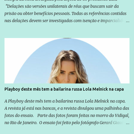
"Delações são versões unilaterais de réus que buscam sair da
prisão ou obter benefícios pessoais. Todas as referências contidas
nas delações devem ser investigadas com isenção e imparcialidade
não apenas em relação ao ex-Presidente Lula, mas também em
relação a todos os que foram citados, incluindo a sociedade que a
Globo manteve com o Grupo Odebrecht, citada na delação de
Emílio Odebrecht. Lula sempre atuou para promover o Brasil no
exterior, e não para promover determinadas empresas ou
empresários" Assina a nota o advogado Cristiano Zanin Martins
Playboy deste mês tem a bailarina russa Lola Melnick na capa
A Playboy deste mês tem a bailarina russa Lola Melnick na capa.
A revista já está nas bancas, e a revista divulgou uma palhinha das
fotos do ensaio. Parte das fotos foram feitas no morro do Vidigal,
no Rio de Janeiro. O ensaio foi feito pelo fotógrafo Gerard Giaume
e também contou com a praia da Joatinga como locação. Playboy