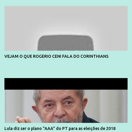
divulga capa e primeiras fotos de Lola Melnick - @aredacao
VEJAM O QUE ROGERIO CENI FALA DO CORINTHIANS
Lula diz ser o plano "AAA" do PT para as eleições de 2018