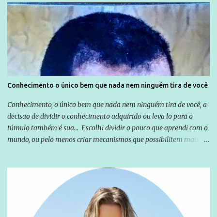
Globo manteve com o Grupo Odebrecht, citada na delação de
Emílio Odebrecht. Lula sempre atuou para promover o Brasil no
exterior, e não para promover determinadas empresas ou
empresários" Assina a nota o advogado Cristiano Zanin Martins
Conhecimento o único bem que nada nem ninguém tira de você
Conhecimento, o único bem que nada nem ninguém tira de você, a
decisão de dividir o conhecimento adquirido ou leva lo para o
túmulo também é sua... Escolhi dividir o pouco que aprendi com o
mundo, ou pelo menos criar mecanismos que possibilitem mais e
mais pessoas terem acesso a educação e ao conhecimento. Não
sou Professor, a mais nobre das profissões, mas tento ser um
empreendedor da comunicação, que além de informação
cotidiana, corriqueira e cada vez mais preocupantes, do tipo que
você já esta acostumado a ver neste espaço, vou trabalhar a ideia
que possibilite distribuir não só informações, mas que gere de