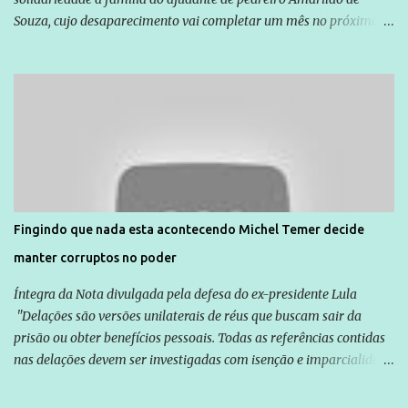
Souza, cujo desaparecimento vai completar um mês no próximo
dia 14. Amarildo desapareceu quando foi levado por policiais da
Unidade de Polícia Pacificadora (UPP) da Rocinha. A assessora de
Direitos Humanos da Anistia Internacional, Renata Neder, disse à
Agência Brasil que ações e atividades de mobilização são feitas
normalmente pela organização não governamental. As ações de
solidariedade são promovidas em apoio a famílias ou pessoas que
são vítimas de violência, estão em situação de risco ou têm seus
direitos violados. Leia mais: Anistia Internacional cobra do Brasil
solução do caso Amarildo - Terra Brasil
Fingindo que nada esta acontecendo Michel Temer decide
manter corruptos no poder
Íntegra da Nota divulgada pela defesa do ex-presidente Lula
"Delações são versões unilaterais de réus que buscam sair da
prisão ou obter benefícios pessoais. Todas as referências contidas
nas delações devem ser investigadas com isenção e imparcialidade
não apenas em relação ao ex-Presidente Lula, mas também em
relação a todos os que foram citados, incluindo a sociedade que a