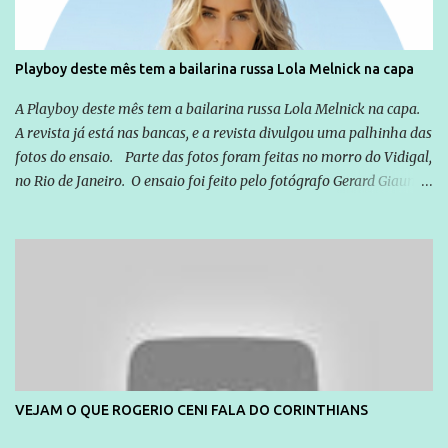
forma consistente a riqueza do conhecimento... Exemplo: o
cidadão brasileiro não precisa só ser informado sobre operações
da Lava Jato, Reformas que podem retirar ou não direitos, ou
Playboy deste mês tem a bailarina russa Lola Melnick na capa
quem vai ser preso ou não; é preciso levar até as pessoas, do mais
simples ao mais burguês, o que diz a nossa Constituição, quais são
A Playboy deste mês tem a bailarina russa Lola Melnick na capa.
seus direitos e deveres em ...
A revista já está nas bancas, e a revista divulgou uma palhinha das
fotos do ensaio. Parte das fotos foram feitas no morro do Vidigal,
no Rio de Janeiro. O ensaio foi feito pelo fotógrafo Gerard Giaume
e também contou com a praia da Joatinga como locação. Playboy
divulga capa e primeiras fotos de Lola Melnick - @aredacao
VEJAM O QUE ROGERIO CENI FALA DO CORINTHIANS