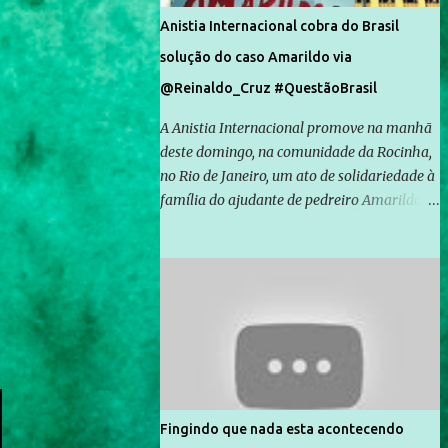
Anistia Internacional cobra do Brasil
solução do caso Amarildo via
@Reinaldo_Cruz #QuestãoBrasil
A Anistia Internacional promove na manhã
deste domingo, na comunidade da Rocinha,
no Rio de Janeiro, um ato de solidariedade à
família do ajudante de pedreiro Amarildo de
Souza, cujo desaparecimento vai completar
um mês no próximo dia 14. Amarildo
desapareceu quando foi levado por policiais
da Unidade de Polícia Pacificadora (UPP) da
Rocinha. A assessora de Direitos Humanos
da Anistia Internacional, Renata Neder, disse
à Agência Brasil que ações e atividades de
mobilização são feitas normalmente pela
organização não governamental. As ações
Fingindo que nada esta acontecendo
de solidariedade são promovidas em apoio