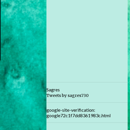
Sagres
Tweets by sagres730
google-site-verification:
google72c1f7dd8361983c.html