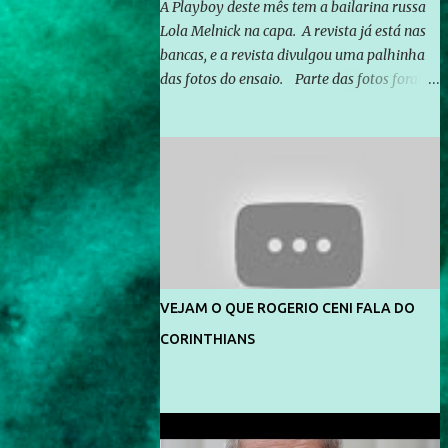
A Playboy deste mês tem a bailarina russa
Lola Melnick na capa. A revista já está nas
bancas, e a revista divulgou uma palhinha
das fotos do ensaio. Parte das fotos foram
feitas no morro do Vidigal, no Rio de
Janeiro. O ensaio foi feito pelo fotógrafo
Gerard Giaume e também contou com a
praia da Joatinga como locação. Playboy
divulga capa e primeiras fotos de Lola
Melnick - @aredacao
VEJAM O QUE ROGERIO CENI FALA DO
CORINTHIANS