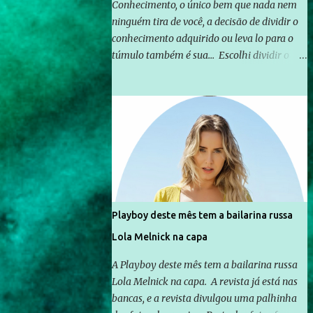
Conhecimento, o único bem que nada nem
ninguém tira de você, a decisão de dividir o
conhecimento adquirido ou leva lo para o
túmulo também é sua... Escolhi dividir o
pouco que aprendi com o mundo, ou pelo
menos criar mecanismos que possibilitem
mais e mais pessoas terem acesso a
educação e ao conhecimento. Não sou
Professor, a mais nobre das profissões, mas
tento ser um empreendedor da
comunicação, que além de informação
cotidiana, corriqueira e cada vez mais
preocupantes, do tipo que você já esta
Playboy deste mês tem a bailarina russa
acostumado a ver neste espaço, vou
Lola Melnick na capa
trabalhar a ideia que possibilite distribuir
não só informações, mas que gere de forma
A Playboy deste mês tem a bailarina russa
consistente a riqueza do conhecimento...
Lola Melnick na capa. A revista já está nas
Exemplo: o cidadão brasileiro não precisa só
bancas, e a revista divulgou uma palhinha
ser informado sobre operações da Lava Jato,