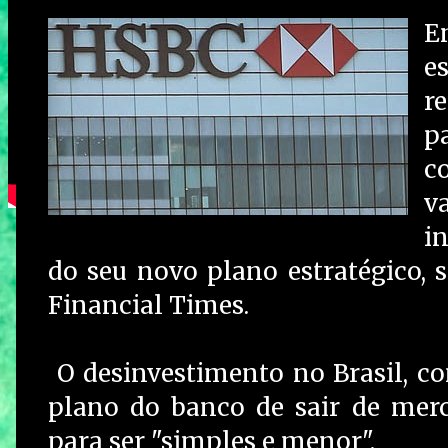
E
e
r
p
c
v
i
do seu novo plano estratégico, 
Financial Times.
O desinvestimento no Brasil, co
plano do banco de sair de mer
para ser "simples e menor".