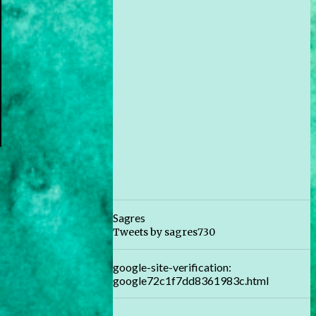
Sagres
Tweets by sagres730
google-site-verification:
google72c1f7dd8361983c.html