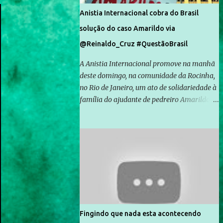
Anistia Internacional cobra do Brasil
solução do caso Amarildo via
@Reinaldo_Cruz #QuestãoBrasil
A Anistia Internacional promove na manhã
deste domingo, na comunidade da Rocinha,
no Rio de Janeiro, um ato de solidariedade à
família do ajudante de pedreiro Amarildo de
Souza, cujo desaparecimento vai completar
um mês no próximo dia 14. Amarildo
desapareceu quando foi levado por policiais
da Unidade de Polícia Pacificadora (UPP) da
Rocinha. A assessora de Direitos Humanos
da Anistia Internacional, Renata Neder, disse
à Agência Brasil que ações e atividades de
mobilização são feitas normalmente pela
organização não governamental. As ações
Fingindo que nada esta acontecendo
de solidariedade são promovidas em apoio