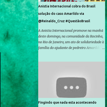
Anistia Internacional cobra do Brasil
solução do caso Amarildo via
@Reinaldo_Cruz #QuestãoBrasil
A Anistia Internacional promove na manhã
deste domingo, na comunidade da Rocinha,
no Rio de Janeiro, um ato de solidariedade à
família do ajudante de pedreiro Amarildo de
Souza, cujo desaparecimento vai completar
um mês no próximo dia 14. Amarildo
desapareceu quando foi levado por policiais
da Unidade de Polícia Pacificadora (UPP) da
Rocinha. A assessora de Direitos Humanos
da Anistia Internacional, Renata Neder, disse
à Agência Brasil que ações e atividades de
mobilização são feitas normalmente pela
organização não governamental. As ações
Fingindo que nada esta acontecendo
de solidariedade são promovidas em apoio