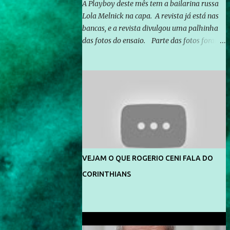
A Playboy deste mês tem a bailarina russa
Lola Melnick na capa. A revista já está nas
bancas, e a revista divulgou uma palhinha
das fotos do ensaio. Parte das fotos foram
feitas no morro do Vidigal, no Rio de
Janeiro. O ensaio foi feito pelo fotógrafo
Gerard Giaume e também contou com a
praia da Joatinga como locação. Playboy
divulga capa e primeiras fotos de Lola
Melnick - @aredacao
VEJAM O QUE ROGERIO CENI FALA DO
CORINTHIANS