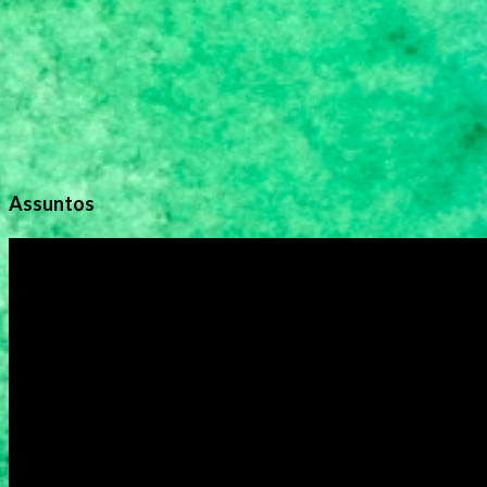
s
Assuntos