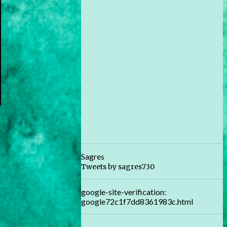
Sagres
Tweets by sagres730
google-site-verification:
google72c1f7dd8361983c.html