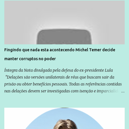
Direitos Humanos da Anistia Internacional, Renata Neder, disse à
Agência Brasil que ações e atividades de mobilização são feitas
normalmente pela organização não governamental. As ações de
solidariedade são promovidas em apoio a famílias ou pessoas que
são vítimas de violência, estão em situação de risco ou têm seus
direitos violados. Leia mais: Anistia Internacional cobra do Brasil
solução do caso Amarildo - Terra Brasil
Fingindo que nada esta acontecendo Michel Temer decide
manter corruptos no poder
Íntegra da Nota divulgada pela defesa do ex-presidente Lula
"Delações são versões unilaterais de réus que buscam sair da
prisão ou obter benefícios pessoais. Todas as referências contidas
nas delações devem ser investigadas com isenção e imparcialidade
não apenas em relação ao ex-Presidente Lula, mas também em
relação a todos os que foram citados, incluindo a sociedade que a
Globo manteve com o Grupo Odebrecht, citada na delação de
Emílio Odebrecht. Lula sempre atuou para promover o Brasil no
exterior, e não para promover determinadas empresas ou