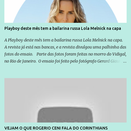
empresários" Assina a nota o advogado Cristiano Zanin Martins
Playboy deste mês tem a bailarina russa Lola Melnick na capa
A Playboy deste mês tem a bailarina russa Lola Melnick na capa.
A revista já está nas bancas, e a revista divulgou uma palhinha das
fotos do ensaio. Parte das fotos foram feitas no morro do Vidigal,
no Rio de Janeiro. O ensaio foi feito pelo fotógrafo Gerard Giaume
e também contou com a praia da Joatinga como locação. Playboy
divulga capa e primeiras fotos de Lola Melnick - @aredacao
VEJAM O QUE ROGERIO CENI FALA DO CORINTHIANS