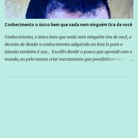
Conhecimento o único bem que nada nem ninguém tira de você
Conhecimento, o único bem que nada nem ninguém tira de você, a
decisão de dividir o conhecimento adquirido ou leva lo para o
túmulo também é sua... Escolhi dividir o pouco que aprendi com o
mundo, ou pelo menos criar mecanismos que possibilitem mais e
mais pessoas terem acesso a educação e ao conhecimento. Não
sou Professor, a mais nobre das profissões, mas tento ser um
empreendedor da comunicação, que além de informação
cotidiana, corriqueira e cada vez mais preocupantes, do tipo que
você já esta acostumado a ver neste espaço, vou trabalhar a ideia
que possibilite distribuir não só informações, mas que gere de
forma consistente a riqueza do conhecimento... Exemplo: o
cidadão brasileiro não precisa só ser informado sobre operações
da Lava Jato, Reformas que podem retirar ou não direitos, ou
quem vai ser preso ou não; é preciso levar até as pessoas, do mais