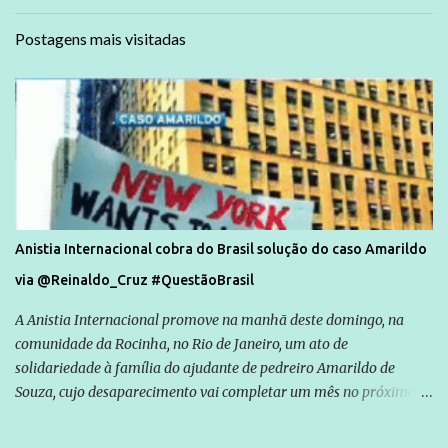
Postagens mais visitadas
Anistia Internacional cobra do Brasil solução do caso Amarildo
via @Reinaldo_Cruz #QuestãoBrasil
A Anistia Internacional promove na manhã deste domingo, na
comunidade da Rocinha, no Rio de Janeiro, um ato de
solidariedade à família do ajudante de pedreiro Amarildo de
Souza, cujo desaparecimento vai completar um mês no próximo
dia 14. Amarildo desapareceu quando foi levado por policiais da
Unidade de Polícia Pacificadora (UPP) da Rocinha. A assessora de