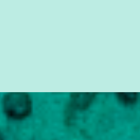
simples ao mais burguês, o que diz a nossa Constituição, quais são
seus direitos e deveres em ...