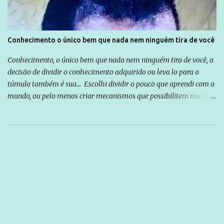
Conhecimento o único bem que nada nem ninguém tira de você
Conhecimento, o único bem que nada nem ninguém tira de você, a
decisão de dividir o conhecimento adquirido ou leva lo para o
túmulo também é sua... Escolhi dividir o pouco que aprendi com o
mundo, ou pelo menos criar mecanismos que possibilitem mais e
mais pessoas terem acesso a educação e ao conhecimento. Não
sou Professor, a mais nobre das profissões, mas tento ser um
empreendedor da comunicação, que além de informação
cotidiana, corriqueira e cada vez mais preocupantes, do tipo que
você já esta acostumado a ver neste espaço, vou trabalhar a ideia
que possibilite distribuir não só informações, mas que gere de
forma consistente a riqueza do conhecimento... Exemplo: o
cidadão brasileiro não precisa só ser informado sobre operações
da Lava Jato, Reformas que podem retirar ou não direitos, ou
quem vai ser preso ou não; é preciso levar até as pessoas, do mais