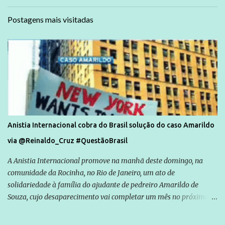
Postagens mais visitadas
Anistia Internacional cobra do Brasil solução do caso Amarildo
via @Reinaldo_Cruz #QuestãoBrasil
A Anistia Internacional promove na manhã deste domingo, na
comunidade da Rocinha, no Rio de Janeiro, um ato de
solidariedade à família do ajudante de pedreiro Amarildo de
Souza, cujo desaparecimento vai completar um mês no próximo
dia 14. Amarildo desapareceu quando foi levado por policiais da
Unidade de Polícia Pacificadora (UPP) da Rocinha. A assessora de