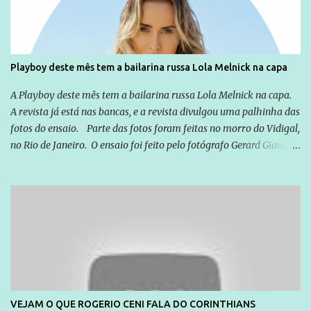
empresários" Assina a nota o advogado Cristiano Zanin Martins
Playboy deste mês tem a bailarina russa Lola Melnick na capa
A Playboy deste mês tem a bailarina russa Lola Melnick na capa.
A revista já está nas bancas, e a revista divulgou uma palhinha das
fotos do ensaio. Parte das fotos foram feitas no morro do Vidigal,
no Rio de Janeiro. O ensaio foi feito pelo fotógrafo Gerard Giaume
e também contou com a praia da Joatinga como locação. Playboy
divulga capa e primeiras fotos de Lola Melnick - @aredacao
VEJAM O QUE ROGERIO CENI FALA DO CORINTHIANS