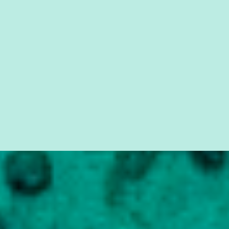
simples ao mais burguês, o que diz a nossa Constituição, quais são
seus direitos e deveres em ...