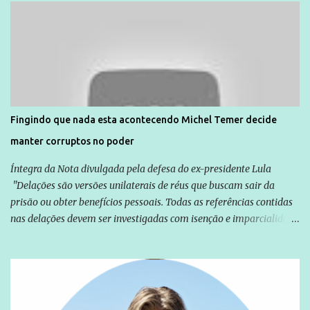
Direitos Humanos da Anistia Internacional, Renata Neder, disse à
Agência Brasil que ações e atividades de mobilização são feitas
normalmente pela organização não governamental. As ações de
solidariedade são promovidas em apoio a famílias ou pessoas que
são vítimas de violência, estão em situação de risco ou têm seus
direitos violados. Leia mais: Anistia Internacional cobra do Brasil
solução do caso Amarildo - Terra Brasil
Fingindo que nada esta acontecendo Michel Temer decide
manter corruptos no poder
Íntegra da Nota divulgada pela defesa do ex-presidente Lula
"Delações são versões unilaterais de réus que buscam sair da
prisão ou obter benefícios pessoais. Todas as referências contidas
nas delações devem ser investigadas com isenção e imparcialidade
não apenas em relação ao ex-Presidente Lula, mas também em
relação a todos os que foram citados, incluindo a sociedade que a
Globo manteve com o Grupo Odebrecht, citada na delação de
Emílio Odebrecht. Lula sempre atuou para promover o Brasil no
exterior, e não para promover determinadas empresas ou