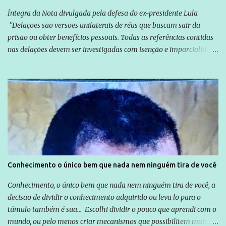
Íntegra da Nota divulgada pela defesa do ex-presidente Lula
"Delações são versões unilaterais de réus que buscam sair da
prisão ou obter benefícios pessoais. Todas as referências contidas
nas delações devem ser investigadas com isenção e imparcialidade
não apenas em relação ao ex-Presidente Lula, mas também em
relação a todos os que foram citados, incluindo a sociedade que a
Globo manteve com o Grupo Odebrecht, citada na delação de
Emílio Odebrecht. Lula sempre atuou para promover o Brasil no
exterior, e não para promover determinadas empresas ou
empresários" Assina a nota o advogado Cristiano Zanin Martins
Conhecimento o único bem que nada nem ninguém tira de você
Conhecimento, o único bem que nada nem ninguém tira de você, a
decisão de dividir o conhecimento adquirido ou leva lo para o
túmulo também é sua... Escolhi dividir o pouco que aprendi com o
mundo, ou pelo menos criar mecanismos que possibilitem mais e