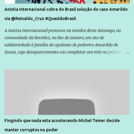
Anistia Internacional cobra do Brasil solução do caso Amarildo
via @Reinaldo_Cruz #QuestãoBrasil
A Anistia Internacional promove na manhã deste domingo, na
comunidade da Rocinha, no Rio de Janeiro, um ato de
solidariedade à família do ajudante de pedreiro Amarildo de
Souza, cujo desaparecimento vai completar um mês no próximo
dia 14. Amarildo desapareceu quando foi levado por policiais da
Unidade de Polícia Pacificadora (UPP) da Rocinha. A assessora de
Direitos Humanos da Anistia Internacional, Renata Neder, disse à
Agência Brasil que ações e atividades de mobilização são feitas
normalmente pela organização não governamental. As ações de
solidariedade são promovidas em apoio a famílias ou pessoas que
são vítimas de violência, estão em situação de risco ou têm seus
direitos violados. Leia mais: Anistia Internacional cobra do Brasil
solução do caso Amarildo - Terra Brasil
Fingindo que nada esta acontecendo Michel Temer decide
manter corruptos no poder