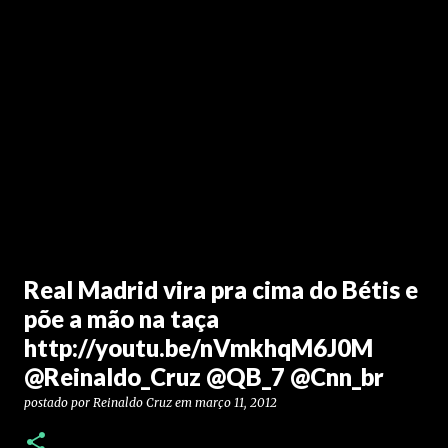
Real Madrid vira pra cima do Bétis e
põe a mão na taça
http://youtu.be/nVmkhqM6J0M
@Reinaldo_Cruz @QB_7 @Cnn_br
postado por
Reinaldo Cruz
em
março 11, 2012