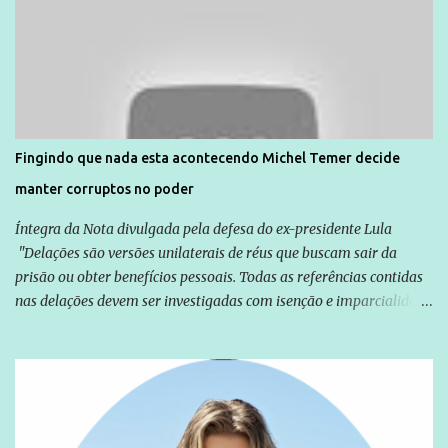
Direitos Humanos da Anistia Internacional, Renata Neder, disse à
Agência Brasil que ações e atividades de mobilização são feitas
normalmente pela organização não governamental. As ações de
solidariedade são promovidas em apoio a famílias ou pessoas que
são vítimas de violência, estão em situação de risco ou têm seus
direitos violados. Leia mais: Anistia Internacional cobra do Brasil
solução do caso Amarildo - Terra Brasil
Fingindo que nada esta acontecendo Michel Temer decide
manter corruptos no poder
Íntegra da Nota divulgada pela defesa do ex-presidente Lula
"Delações são versões unilaterais de réus que buscam sair da
prisão ou obter benefícios pessoais. Todas as referências contidas
nas delações devem ser investigadas com isenção e imparcialidade
não apenas em relação ao ex-Presidente Lula, mas também em
relação a todos os que foram citados, incluindo a sociedade que a
Globo manteve com o Grupo Odebrecht, citada na delação de
Emílio Odebrecht. Lula sempre atuou para promover o Brasil no
exterior, e não para promover determinadas empresas ou
empresários" Assina a nota o advogado Cristiano Zanin Martins