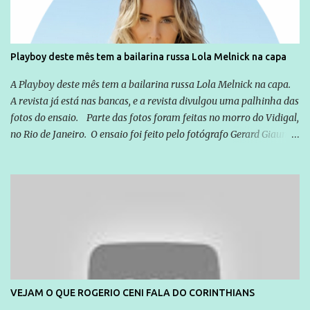
Playboy deste mês tem a bailarina russa Lola Melnick na capa
A Playboy deste mês tem a bailarina russa Lola Melnick na capa.
A revista já está nas bancas, e a revista divulgou uma palhinha das
fotos do ensaio. Parte das fotos foram feitas no morro do Vidigal,
no Rio de Janeiro. O ensaio foi feito pelo fotógrafo Gerard Giaume
e também contou com a praia da Joatinga como locação. Playboy
divulga capa e primeiras fotos de Lola Melnick - @aredacao
VEJAM O QUE ROGERIO CENI FALA DO CORINTHIANS