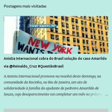
Postagens mais visitadas
Anistia Internacional cobra do Brasil solução do caso Amarildo
via @Reinaldo_Cruz #QuestãoBrasil
A Anistia Internacional promove na manhã deste domingo, na
comunidade da Rocinha, no Rio de Janeiro, um ato de
solidariedade à família do ajudante de pedreiro Amarildo de
Souza, cujo desaparecimento vai completar um mês no próximo
dia 14. Amarildo desapareceu quando foi levado por policiais da
Unidade de Polícia Pacificadora (UPP) da Rocinha. A assessora de