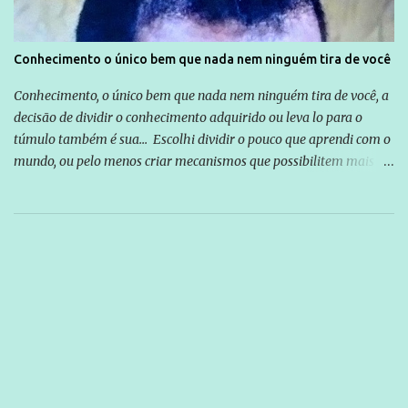
Conhecimento o único bem que nada nem ninguém tira de você
Conhecimento, o único bem que nada nem ninguém tira de você, a
decisão de dividir o conhecimento adquirido ou leva lo para o
túmulo também é sua... Escolhi dividir o pouco que aprendi com o
mundo, ou pelo menos criar mecanismos que possibilitem mais e
mais pessoas terem acesso a educação e ao conhecimento. Não
sou Professor, a mais nobre das profissões, mas tento ser um
empreendedor da comunicação, que além de informação
cotidiana, corriqueira e cada vez mais preocupantes, do tipo que
você já esta acostumado a ver neste espaço, vou trabalhar a ideia
que possibilite distribuir não só informações, mas que gere de
forma consistente a riqueza do conhecimento... Exemplo: o
cidadão brasileiro não precisa só ser informado sobre operações
da Lava Jato, Reformas que podem retirar ou não direitos, ou
quem vai ser preso ou não; é preciso levar até as pessoas, do mais
simples ao mais burguês, o que diz a nossa Constituição, quais são