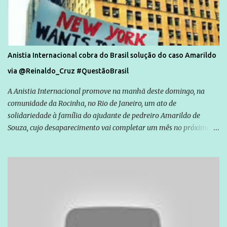
Anistia Internacional cobra do Brasil solução do caso Amarildo
via @Reinaldo_Cruz #QuestãoBrasil
A Anistia Internacional promove na manhã deste domingo, na
comunidade da Rocinha, no Rio de Janeiro, um ato de
solidariedade à família do ajudante de pedreiro Amarildo de
Souza, cujo desaparecimento vai completar um mês no próximo
dia 14. Amarildo desapareceu quando foi levado por policiais da
Unidade de Polícia Pacificadora (UPP) da Rocinha. A assessora de
Direitos Humanos da Anistia Internacional, Renata Neder, disse à
Agência Brasil que ações e atividades de mobilização são feitas
normalmente pela organização não governamental. As ações de
solidariedade são promovidas em apoio a famílias ou pessoas que
são vítimas de violência, estão em situação de risco ou têm seus
direitos violados. Leia mais: Anistia Internacional cobra do Brasil