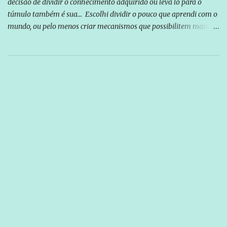
decisão de dividir o conhecimento adquirido ou leva lo para o
túmulo também é sua... Escolhi dividir o pouco que aprendi com o
mundo, ou pelo menos criar mecanismos que possibilitem mais e
mais pessoas terem acesso a educação e ao conhecimento. Não
sou Professor, a mais nobre das profissões, mas tento ser um
empreendedor da comunicação, que além de informação
cotidiana, corriqueira e cada vez mais preocupantes, do tipo que
você já esta acostumado a ver neste espaço, vou trabalhar a ideia
que possibilite distribuir não só informações, mas que gere de
forma consistente a riqueza do conhecimento... Exemplo: o
cidadão brasileiro não precisa só ser informado sobre operações
da Lava Jato, Reformas que podem retirar ou não direitos, ou
quem vai ser preso ou não; é preciso levar até as pessoas, do mais
simples ao mais burguês, o que diz a nossa Constituição, quais são
seus direitos e deveres em ...