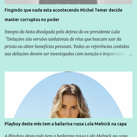
solução do caso Amarildo - Terra Brasil
Fingindo que nada esta acontecendo Michel Temer decide
manter corruptos no poder
Íntegra da Nota divulgada pela defesa do ex-presidente Lula
"Delações são versões unilaterais de réus que buscam sair da
prisão ou obter benefícios pessoais. Todas as referências contidas
nas delações devem ser investigadas com isenção e imparcialidade
não apenas em relação ao ex-Presidente Lula, mas também em
relação a todos os que foram citados, incluindo a sociedade que a
Globo manteve com o Grupo Odebrecht, citada na delação de
Emílio Odebrecht. Lula sempre atuou para promover o Brasil no
exterior, e não para promover determinadas empresas ou
empresários" Assina a nota o advogado Cristiano Zanin Martins
Playboy deste mês tem a bailarina russa Lola Melnick na capa
A Playboy deste mês tem a bailarina russa Lola Melnick na capa.