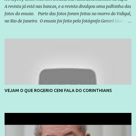
A revista já está nas bancas, e a revista divulgou uma palhinha das
fotos do ensaio. Parte das fotos foram feitas no morro do Vidigal,
no Rio de Janeiro. O ensaio foi feito pelo fotógrafo Gerard Giaume
e também contou com a praia da Joatinga como locação. Playboy
divulga capa e primeiras fotos de Lola Melnick - @aredacao
VEJAM O QUE ROGERIO CENI FALA DO CORINTHIANS