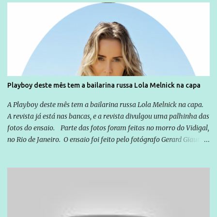
Globo manteve com o Grupo Odebrecht, citada na delação de
Emílio Odebrecht. Lula sempre atuou para promover o Brasil no
exterior, e não para promover determinadas empresas ou
empresários" Assina a nota o advogado Cristiano Zanin Martins
Playboy deste mês tem a bailarina russa Lola Melnick na capa
A Playboy deste mês tem a bailarina russa Lola Melnick na capa.
A revista já está nas bancas, e a revista divulgou uma palhinha das
fotos do ensaio. Parte das fotos foram feitas no morro do Vidigal,
no Rio de Janeiro. O ensaio foi feito pelo fotógrafo Gerard Giaume
e também contou com a praia da Joatinga como locação. Playboy
divulga capa e primeiras fotos de Lola Melnick - @aredacao