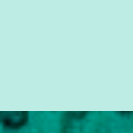
cidadão brasileiro não precisa só ser informado sobre operações
da Lava Jato, Reformas que podem retirar ou não direitos, ou
quem vai ser preso ou não; é preciso levar até as pessoas, do mais
simples ao mais burguês, o que diz a nossa Constituição, quais são
seus direitos e deveres em ...