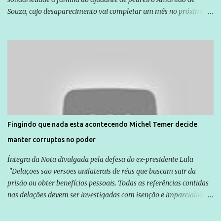
Souza, cujo desaparecimento vai completar um mês no próximo
dia 14. Amarildo desapareceu quando foi levado por policiais da
Unidade de Polícia Pacificadora (UPP) da Rocinha. A assessora de
Direitos Humanos da Anistia Internacional, Renata Neder, disse à
Agência Brasil que ações e atividades de mobilização são feitas
normalmente pela organização não governamental. As ações de
solidariedade são promovidas em apoio a famílias ou pessoas que
são vítimas de violência, estão em situação de risco ou têm seus
direitos violados. Leia mais: Anistia Internacional cobra do Brasil
solução do caso Amarildo - Terra Brasil
Fingindo que nada esta acontecendo Michel Temer decide
manter corruptos no poder
Íntegra da Nota divulgada pela defesa do ex-presidente Lula
"Delações são versões unilaterais de réus que buscam sair da
prisão ou obter benefícios pessoais. Todas as referências contidas
nas delações devem ser investigadas com isenção e imparcialidade
não apenas em relação ao ex-Presidente Lula, mas também em
relação a todos os que foram citados, incluindo a sociedade que a