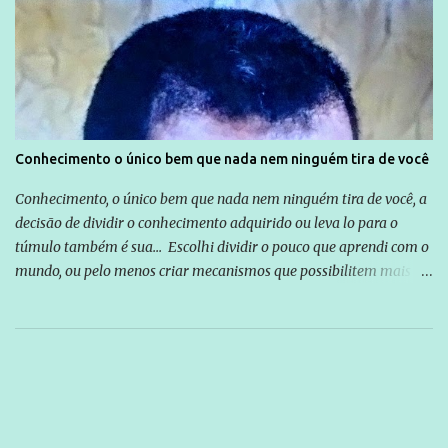
Conhecimento o único bem que nada nem ninguém tira de você
Conhecimento, o único bem que nada nem ninguém tira de você, a
decisão de dividir o conhecimento adquirido ou leva lo para o
túmulo também é sua... Escolhi dividir o pouco que aprendi com o
mundo, ou pelo menos criar mecanismos que possibilitem mais e
mais pessoas terem acesso a educação e ao conhecimento. Não
sou Professor, a mais nobre das profissões, mas tento ser um
empreendedor da comunicação, que além de informação
cotidiana, corriqueira e cada vez mais preocupantes, do tipo que
você já esta acostumado a ver neste espaço, vou trabalhar a ideia
que possibilite distribuir não só informações, mas que gere de
forma consistente a riqueza do conhecimento... Exemplo: o