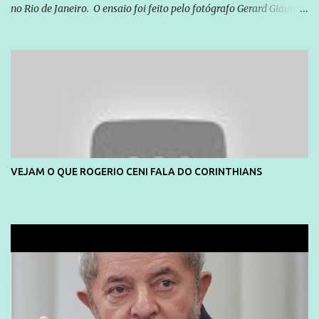
no Rio de Janeiro. O ensaio foi feito pelo fotógrafo Gerard Giaume
e também contou com a praia da Joatinga como locação. Playboy
divulga capa e primeiras fotos de Lola Melnick - @aredacao
VEJAM O QUE ROGERIO CENI FALA DO CORINTHIANS