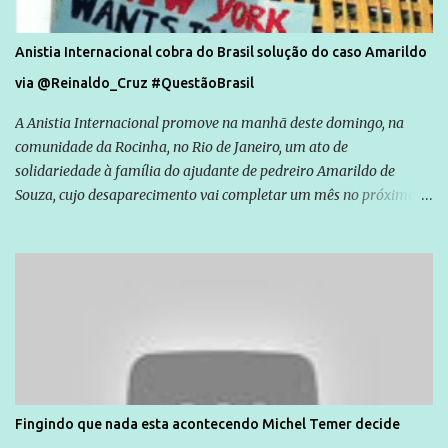
Anistia Internacional cobra do Brasil solução do caso Amarildo
via @Reinaldo_Cruz #QuestãoBrasil
A Anistia Internacional promove na manhã deste domingo, na
comunidade da Rocinha, no Rio de Janeiro, um ato de
solidariedade à família do ajudante de pedreiro Amarildo de
Souza, cujo desaparecimento vai completar um mês no próximo
dia 14. Amarildo desapareceu quando foi levado por policiais da
Unidade de Polícia Pacificadora (UPP) da Rocinha. A assessora de
Direitos Humanos da Anistia Internacional, Renata Neder, disse à
Agência Brasil que ações e atividades de mobilização são feitas
normalmente pela organização não governamental. As ações de
solidariedade são promovidas em apoio a famílias ou pessoas que
são vítimas de violência, estão em situação de risco ou têm seus
direitos violados. Leia mais: Anistia Internacional cobra do Brasil
solução do caso Amarildo - Terra Brasil
Fingindo que nada esta acontecendo Michel Temer decide