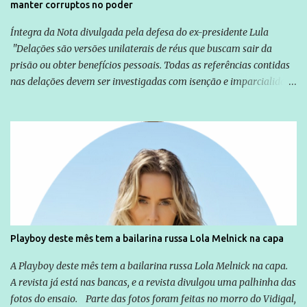
manter corruptos no poder
Íntegra da Nota divulgada pela defesa do ex-presidente Lula
"Delações são versões unilaterais de réus que buscam sair da
prisão ou obter benefícios pessoais. Todas as referências contidas
nas delações devem ser investigadas com isenção e imparcialidade
não apenas em relação ao ex-Presidente Lula, mas também em
relação a todos os que foram citados, incluindo a sociedade que a
Globo manteve com o Grupo Odebrecht, citada na delação de
Emílio Odebrecht. Lula sempre atuou para promover o Brasil no
exterior, e não para promover determinadas empresas ou
empresários" Assina a nota o advogado Cristiano Zanin Martins
Playboy deste mês tem a bailarina russa Lola Melnick na capa
A Playboy deste mês tem a bailarina russa Lola Melnick na capa.
A revista já está nas bancas, e a revista divulgou uma palhinha das
fotos do ensaio. Parte das fotos foram feitas no morro do Vidigal,