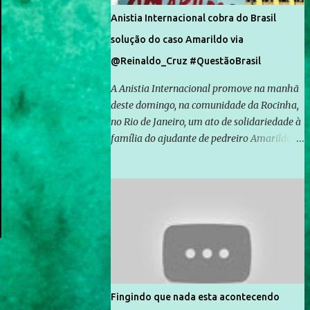
Anistia Internacional cobra do Brasil
solução do caso Amarildo via
@Reinaldo_Cruz #QuestãoBrasil
A Anistia Internacional promove na manhã
deste domingo, na comunidade da Rocinha,
no Rio de Janeiro, um ato de solidariedade à
família do ajudante de pedreiro Amarildo de
Souza, cujo desaparecimento vai completar
um mês no próximo dia 14. Amarildo
desapareceu quando foi levado por policiais
da Unidade de Polícia Pacificadora (UPP) da
Rocinha. A assessora de Direitos Humanos
da Anistia Internacional, Renata Neder, disse
à Agência Brasil que ações e atividades de
mobilização são feitas normalmente pela
organização não governamental. As ações
Fingindo que nada esta acontecendo
de solidariedade são promovidas em apoio