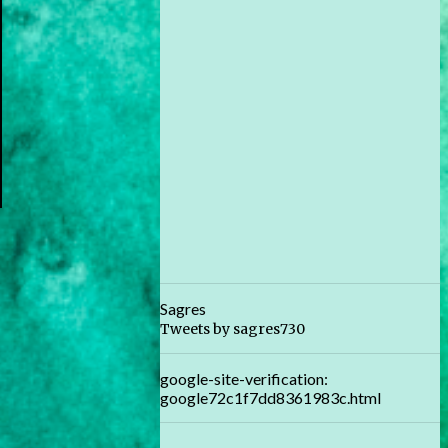
Sagres
Tweets by sagres730
google-site-verification:
google72c1f7dd8361983c.html