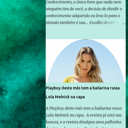
Conhecimento, o único bem que nada nem
ninguém tira de você, a decisão de dividir o
conhecimento adquirido ou leva lo para o
túmulo também é sua... Escolhi dividir o
pouco que aprendi com o mundo, ou pelo
menos criar mecanismos que possibilitem
mais e mais pessoas terem acesso a
educação e ao conhecimento. Não sou
Professor, a mais nobre das profissões, mas
tento ser um empreendedor da
comunicação, que além de informação
cotidiana, corriqueira e cada vez mais
preocupantes, do tipo que você já esta
Playboy deste mês tem a bailarina russa
acostumado a ver neste espaço, vou
Lola Melnick na capa
trabalhar a ideia que possibilite distribuir
não só informações, mas que gere de forma
A Playboy deste mês tem a bailarina russa
consistente a riqueza do conhecimento...
Lola Melnick na capa. A revista já está nas
Exemplo: o cidadão brasileiro não precisa só
bancas, e a revista divulgou uma palhinha
ser informado sobre operações da Lava Jato,