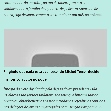
comunidade da Rocinha, no Rio de Janeiro, um ato de
solidariedade à família do ajudante de pedreiro Amarildo de
Souza, cujo desaparecimento vai completar um mês no próximo
dia 14. Amarildo desapareceu quando foi levado por policiais da
Unidade de Polícia Pacificadora (UPP) da Rocinha. A assessora de
Direitos Humanos da Anistia Internacional, Renata Neder, disse à
Agência Brasil que ações e atividades de mobilização são feitas
normalmente pela organização não governamental. As ações de
solidariedade são promovidas em apoio a famílias ou pessoas que
são vítimas de violência, estão em situação de risco ou têm seus
direitos violados. Leia mais: Anistia Internacional cobra do Brasil
solução do caso Amarildo - Terra Brasil
Fingindo que nada esta acontecendo Michel Temer decide
manter corruptos no poder
Íntegra da Nota divulgada pela defesa do ex-presidente Lula
"Delações são versões unilaterais de réus que buscam sair da
prisão ou obter benefícios pessoais. Todas as referências contidas
nas delações devem ser investigadas com isenção e imparcialidade