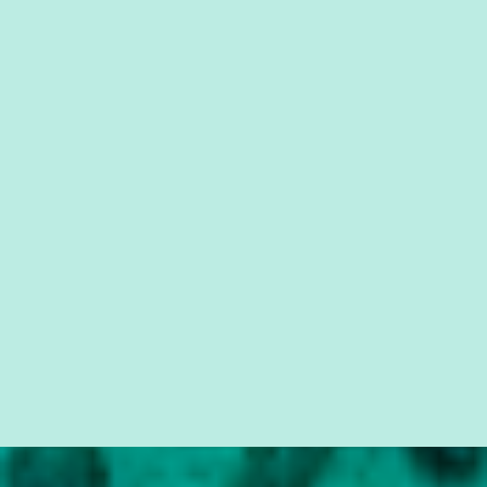
que possibilite distribuir não só informações, mas que gere de
forma consistente a riqueza do conhecimento... Exemplo: o
cidadão brasileiro não precisa só ser informado sobre operações
da Lava Jato, Reformas que podem retirar ou não direitos, ou
quem vai ser preso ou não; é preciso levar até as pessoas, do mais
simples ao mais burguês, o que diz a nossa Constituição, quais são
seus direitos e deveres em ...