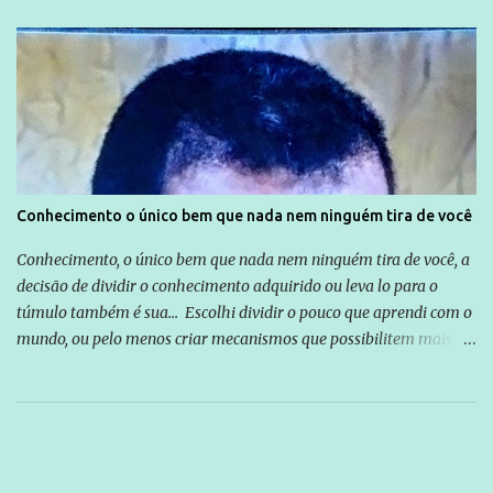
Conhecimento o único bem que nada nem ninguém tira de você
Conhecimento, o único bem que nada nem ninguém tira de você, a
decisão de dividir o conhecimento adquirido ou leva lo para o
túmulo também é sua... Escolhi dividir o pouco que aprendi com o
mundo, ou pelo menos criar mecanismos que possibilitem mais e
mais pessoas terem acesso a educação e ao conhecimento. Não
sou Professor, a mais nobre das profissões, mas tento ser um
empreendedor da comunicação, que além de informação
cotidiana, corriqueira e cada vez mais preocupantes, do tipo que
você já esta acostumado a ver neste espaço, vou trabalhar a ideia