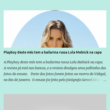
não apenas em relação ao ex-Presidente Lula, mas também em
relação a todos os que foram citados, incluindo a sociedade que a
Globo manteve com o Grupo Odebrecht, citada na delação de
Emílio Odebrecht. Lula sempre atuou para promover o Brasil no
exterior, e não para promover determinadas empresas ou
empresários" Assina a nota o advogado Cristiano Zanin Martins
Playboy deste mês tem a bailarina russa Lola Melnick na capa
A Playboy deste mês tem a bailarina russa Lola Melnick na capa.
A revista já está nas bancas, e a revista divulgou uma palhinha das
fotos do ensaio. Parte das fotos foram feitas no morro do Vidigal,
no Rio de Janeiro. O ensaio foi feito pelo fotógrafo Gerard Giaume
e também contou com a praia da Joatinga como locação. Playboy
divulga capa e primeiras fotos de Lola Melnick - @aredacao