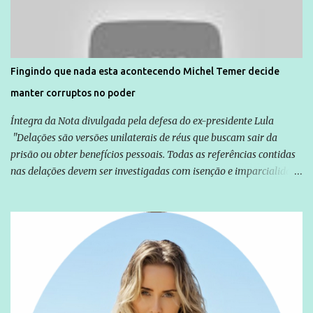
solidariedade são promovidas em apoio a famílias ou pessoas que
são vítimas de violência, estão em situação de risco ou têm seus
direitos violados. Leia mais: Anistia Internacional cobra do Brasil
solução do caso Amarildo - Terra Brasil
Fingindo que nada esta acontecendo Michel Temer decide
manter corruptos no poder
Íntegra da Nota divulgada pela defesa do ex-presidente Lula
"Delações são versões unilaterais de réus que buscam sair da
prisão ou obter benefícios pessoais. Todas as referências contidas
nas delações devem ser investigadas com isenção e imparcialidade
não apenas em relação ao ex-Presidente Lula, mas também em
relação a todos os que foram citados, incluindo a sociedade que a
Globo manteve com o Grupo Odebrecht, citada na delação de
Emílio Odebrecht. Lula sempre atuou para promover o Brasil no
exterior, e não para promover determinadas empresas ou
empresários" Assina a nota o advogado Cristiano Zanin Martins