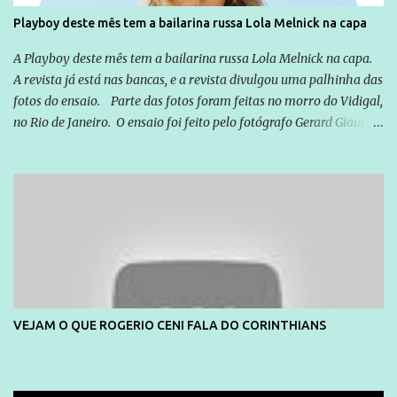
Playboy deste mês tem a bailarina russa Lola Melnick na capa
A Playboy deste mês tem a bailarina russa Lola Melnick na capa.
A revista já está nas bancas, e a revista divulgou uma palhinha das
fotos do ensaio. Parte das fotos foram feitas no morro do Vidigal,
no Rio de Janeiro. O ensaio foi feito pelo fotógrafo Gerard Giaume
e também contou com a praia da Joatinga como locação. Playboy
divulga capa e primeiras fotos de Lola Melnick - @aredacao
VEJAM O QUE ROGERIO CENI FALA DO CORINTHIANS