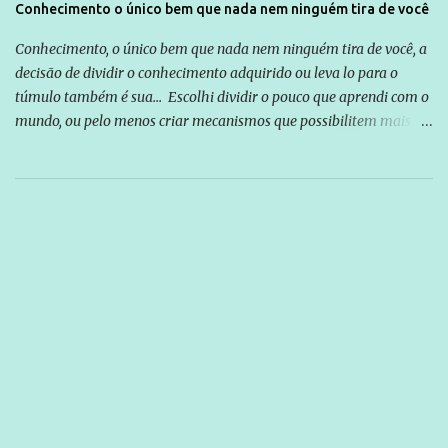
Conhecimento o único bem que nada nem ninguém tira de você
Conhecimento, o único bem que nada nem ninguém tira de você, a
decisão de dividir o conhecimento adquirido ou leva lo para o
túmulo também é sua... Escolhi dividir o pouco que aprendi com o
mundo, ou pelo menos criar mecanismos que possibilitem mais e
mais pessoas terem acesso a educação e ao conhecimento. Não
sou Professor, a mais nobre das profissões, mas tento ser um
empreendedor da comunicação, que além de informação
cotidiana, corriqueira e cada vez mais preocupantes, do tipo que
você já esta acostumado a ver neste espaço, vou trabalhar a ideia
que possibilite distribuir não só informações, mas que gere de
forma consistente a riqueza do conhecimento... Exemplo: o
cidadão brasileiro não precisa só ser informado sobre operações
da Lava Jato, Reformas que podem retirar ou não direitos, ou
quem vai ser preso ou não; é preciso levar até as pessoas, do mais
simples ao mais burguês, o que diz a nossa Constituição, quais são
seus direitos e deveres em ...