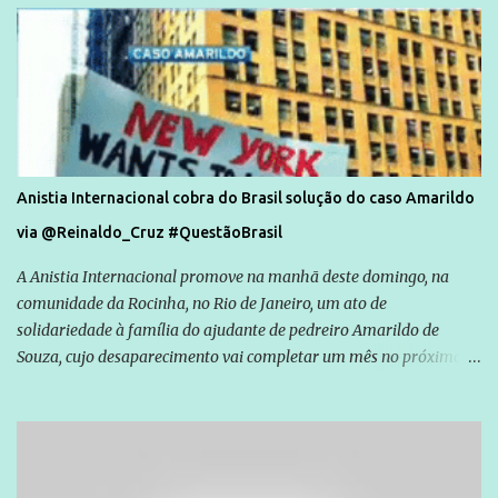
Anistia Internacional cobra do Brasil solução do caso Amarildo
via @Reinaldo_Cruz #QuestãoBrasil
A Anistia Internacional promove na manhã deste domingo, na
comunidade da Rocinha, no Rio de Janeiro, um ato de
solidariedade à família do ajudante de pedreiro Amarildo de
Souza, cujo desaparecimento vai completar um mês no próximo
dia 14. Amarildo desapareceu quando foi levado por policiais da
Unidade de Polícia Pacificadora (UPP) da Rocinha. A assessora de
Direitos Humanos da Anistia Internacional, Renata Neder, disse à
Agência Brasil que ações e atividades de mobilização são feitas
normalmente pela organização não governamental. As ações de