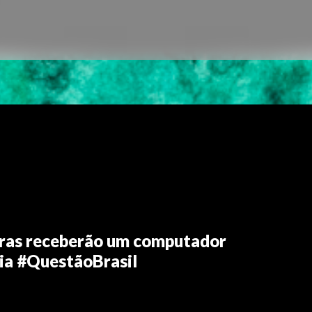
iras receberão um computador
ia #QuestãoBrasil