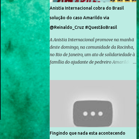
Anistia Internacional cobra do Brasil
solução do caso Amarildo via
@Reinaldo_Cruz #QuestãoBrasil
A Anistia Internacional promove na manhã
deste domingo, na comunidade da Rocinha,
no Rio de Janeiro, um ato de solidariedade à
família do ajudante de pedreiro Amarildo de
Souza, cujo desaparecimento vai completar
um mês no próximo dia 14. Amarildo
desapareceu quando foi levado por policiais
da Unidade de Polícia Pacificadora (UPP) da
Rocinha. A assessora de Direitos Humanos
da Anistia Internacional, Renata Neder, disse
à Agência Brasil que ações e atividades de
mobilização são feitas normalmente pela
organização não governamental. As ações
Fingindo que nada esta acontecendo
de solidariedade são promovidas em apoio