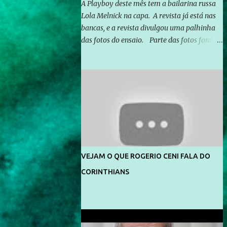
A Playboy deste mês tem a bailarina russa
Lola Melnick na capa. A revista já está nas
bancas, e a revista divulgou uma palhinha
das fotos do ensaio. Parte das fotos foram
feitas no morro do Vidigal, no Rio de
Janeiro. O ensaio foi feito pelo fotógrafo
Gerard Giaume e também contou com a
praia da Joatinga como locação. Playboy
divulga capa e primeiras fotos de Lola
Melnick - @aredacao
VEJAM O QUE ROGERIO CENI FALA DO
CORINTHIANS