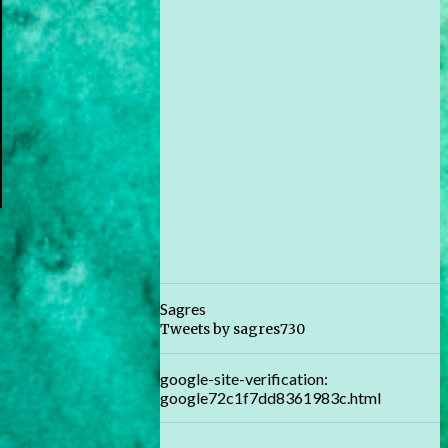
Sagres
Tweets by sagres730
google-site-verification:
google72c1f7dd8361983c.html