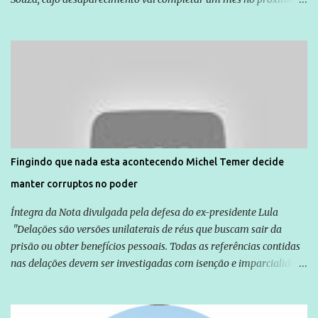
dia 14. Amarildo desapareceu quando foi levado por policiais da
Unidade de Polícia Pacificadora (UPP) da Rocinha. A assessora de
Direitos Humanos da Anistia Internacional, Renata Neder, disse à
Agência Brasil que ações e atividades de mobilização são feitas
normalmente pela organização não governamental. As ações de
solidariedade são promovidas em apoio a famílias ou pessoas que
são vítimas de violência, estão em situação de risco ou têm seus
direitos violados. Leia mais: Anistia Internacional cobra do Brasil
solução do caso Amarildo - Terra Brasil
Fingindo que nada esta acontecendo Michel Temer decide
manter corruptos no poder
Íntegra da Nota divulgada pela defesa do ex-presidente Lula
"Delações são versões unilaterais de réus que buscam sair da
prisão ou obter benefícios pessoais. Todas as referências contidas
nas delações devem ser investigadas com isenção e imparcialidade
não apenas em relação ao ex-Presidente Lula, mas também em
relação a todos os que foram citados, incluindo a sociedade que a
Globo manteve com o Grupo Odebrecht, citada na delação de