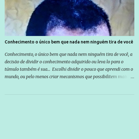
Conhecimento o único bem que nada nem ninguém tira de você
Conhecimento, o único bem que nada nem ninguém tira de você, a
decisão de dividir o conhecimento adquirido ou leva lo para o
túmulo também é sua... Escolhi dividir o pouco que aprendi com o
mundo, ou pelo menos criar mecanismos que possibilitem mais e
mais pessoas terem acesso a educação e ao conhecimento. Não
sou Professor, a mais nobre das profissões, mas tento ser um
empreendedor da comunicação, que além de informação
cotidiana, corriqueira e cada vez mais preocupantes, do tipo que
você já esta acostumado a ver neste espaço, vou trabalhar a ideia
que possibilite distribuir não só informações, mas que gere de
forma consistente a riqueza do conhecimento... Exemplo: o
cidadão brasileiro não precisa só ser informado sobre operações