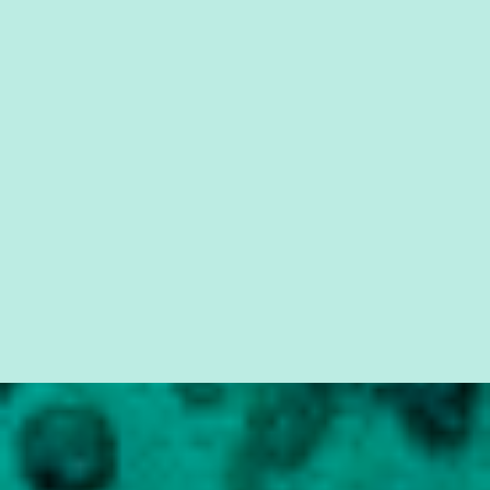
da Lava Jato, Reformas que podem retirar ou não direitos, ou
quem vai ser preso ou não; é preciso levar até as pessoas, do mais
simples ao mais burguês, o que diz a nossa Constituição, quais são
seus direitos e deveres em ...