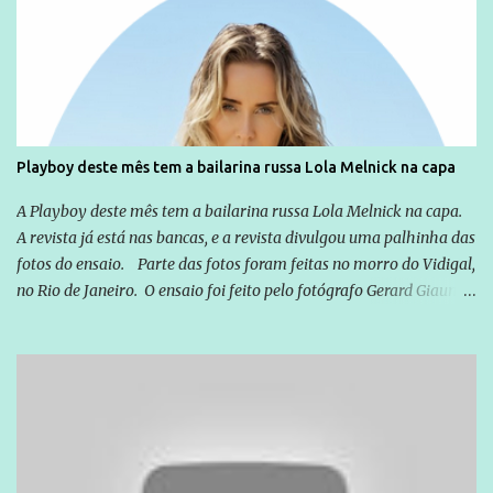
Emílio Odebrecht. Lula sempre atuou para promover o Brasil no
exterior, e não para promover determinadas empresas ou
empresários" Assina a nota o advogado Cristiano Zanin Martins
Playboy deste mês tem a bailarina russa Lola Melnick na capa
A Playboy deste mês tem a bailarina russa Lola Melnick na capa.
A revista já está nas bancas, e a revista divulgou uma palhinha das
fotos do ensaio. Parte das fotos foram feitas no morro do Vidigal,
no Rio de Janeiro. O ensaio foi feito pelo fotógrafo Gerard Giaume
e também contou com a praia da Joatinga como locação. Playboy
divulga capa e primeiras fotos de Lola Melnick - @aredacao