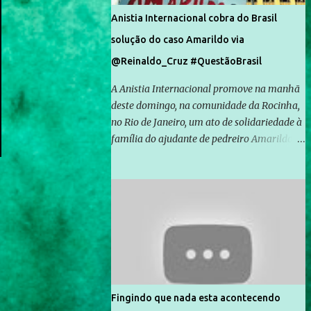
Anistia Internacional cobra do Brasil
solução do caso Amarildo via
@Reinaldo_Cruz #QuestãoBrasil
A Anistia Internacional promove na manhã
deste domingo, na comunidade da Rocinha,
no Rio de Janeiro, um ato de solidariedade à
família do ajudante de pedreiro Amarildo de
Souza, cujo desaparecimento vai completar
um mês no próximo dia 14. Amarildo
desapareceu quando foi levado por policiais
da Unidade de Polícia Pacificadora (UPP) da
Rocinha. A assessora de Direitos Humanos
da Anistia Internacional, Renata Neder, disse
à Agência Brasil que ações e atividades de
mobilização são feitas normalmente pela
organização não governamental. As ações
Fingindo que nada esta acontecendo
de solidariedade são promovidas em apoio