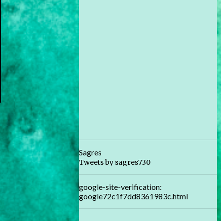
Sagres
Tweets by sagres730
google-site-verification:
google72c1f7dd8361983c.html