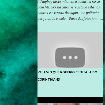
A Playboy deste mês tem a bailarina russa
Lola Melnick na capa. A revista já está nas
bancas, e a revista divulgou uma palhinha
das fotos do ensaio. Parte das fotos foram
feitas no morro do Vidigal, no Rio de
Janeiro. O ensaio foi feito pelo fotógrafo
Gerard Giaume e também contou com a
praia da Joatinga como locação. Playboy
divulga capa e primeiras fotos de Lola
Melnick - @aredacao
VEJAM O QUE ROGERIO CENI FALA DO
CORINTHIANS