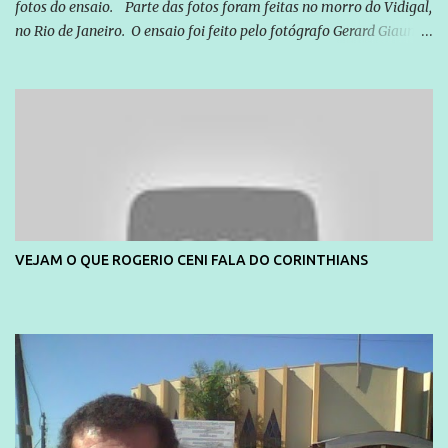
fotos do ensaio. Parte das fotos foram feitas no morro do Vidigal,
no Rio de Janeiro. O ensaio foi feito pelo fotógrafo Gerard Giaume
e também contou com a praia da Joatinga como locação. Playboy
divulga capa e primeiras fotos de Lola Melnick - @aredacao
VEJAM O QUE ROGERIO CENI FALA DO CORINTHIANS