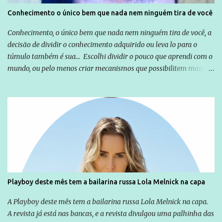
Conhecimento o único bem que nada nem ninguém tira de você
Conhecimento, o único bem que nada nem ninguém tira de você, a
decisão de dividir o conhecimento adquirido ou leva lo para o
túmulo também é sua... Escolhi dividir o pouco que aprendi com o
mundo, ou pelo menos criar mecanismos que possibilitem mais e
mais pessoas terem acesso a educação e ao conhecimento. Não
sou Professor, a mais nobre das profissões, mas tento ser um
empreendedor da comunicação, que além de informação
cotidiana, corriqueira e cada vez mais preocupantes, do tipo que
você já esta acostumado a ver neste espaço, vou trabalhar a ideia
que possibilite distribuir não só informações, mas que gere de
forma consistente a riqueza do conhecimento... Exemplo: o
cidadão brasileiro não precisa só ser informado sobre operações
da Lava Jato, Reformas que podem retirar ou não direitos, ou
Playboy deste mês tem a bailarina russa Lola Melnick na capa
quem vai ser preso ou não; é preciso levar até as pessoas, do mais
simples ao mais burguês, o que diz a nossa Constituição, quais são
A Playboy deste mês tem a bailarina russa Lola Melnick na capa.
seus direitos e deveres em ...
A revista já está nas bancas, e a revista divulgou uma palhinha das