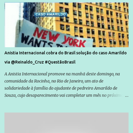
Anistia Internacional cobra do Brasil solução do caso Amarildo
via @Reinaldo_Cruz #QuestãoBrasil
A Anistia Internacional promove na manhã deste domingo, na
comunidade da Rocinha, no Rio de Janeiro, um ato de
solidariedade à família do ajudante de pedreiro Amarildo de
Souza, cujo desaparecimento vai completar um mês no próximo
dia 14. Amarildo desapareceu quando foi levado por policiais da
Unidade de Polícia Pacificadora (UPP) da Rocinha. A assessora de
Direitos Humanos da Anistia Internacional, Renata Neder, disse à
Agência Brasil que ações e atividades de mobilização são feitas
normalmente pela organização não governamental. As ações de