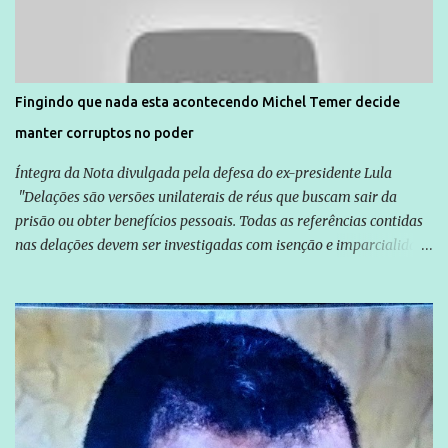
solidariedade são promovidas em apoio a famílias ou pessoas que
são vítimas de violência, estão em situação de risco ou têm seus
direitos violados. Leia mais: Anistia Internacional cobra do Brasil
solução do caso Amarildo - Terra Brasil
Fingindo que nada esta acontecendo Michel Temer decide
manter corruptos no poder
Íntegra da Nota divulgada pela defesa do ex-presidente Lula
"Delações são versões unilaterais de réus que buscam sair da
prisão ou obter benefícios pessoais. Todas as referências contidas
nas delações devem ser investigadas com isenção e imparcialidade
não apenas em relação ao ex-Presidente Lula, mas também em
relação a todos os que foram citados, incluindo a sociedade que a
Globo manteve com o Grupo Odebrecht, citada na delação de
Emílio Odebrecht. Lula sempre atuou para promover o Brasil no
exterior, e não para promover determinadas empresas ou
empresários" Assina a nota o advogado Cristiano Zanin Martins