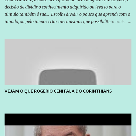
decisão de dividir o conhecimento adquirido ou leva lo para o
túmulo também é sua... Escolhi dividir o pouco que aprendi com o
mundo, ou pelo menos criar mecanismos que possibilitem mais e
mais pessoas terem acesso a educação e ao conhecimento. Não
sou Professor, a mais nobre das profissões, mas tento ser um
empreendedor da comunicação, que além de informação
cotidiana, corriqueira e cada vez mais preocupantes, do tipo que
você já esta acostumado a ver neste espaço, vou trabalhar a ideia
que possibilite distribuir não só informações, mas que gere de
forma consistente a riqueza do conhecimento... Exemplo: o
cidadão brasileiro não precisa só ser informado sobre operações
da Lava Jato, Reformas que podem retirar ou não direitos, ou
VEJAM O QUE ROGERIO CENI FALA DO CORINTHIANS
quem vai ser preso ou não; é preciso levar até as pessoas, do mais
simples ao mais burguês, o que diz a nossa Constituição, quais são
seus direitos e deveres em ...