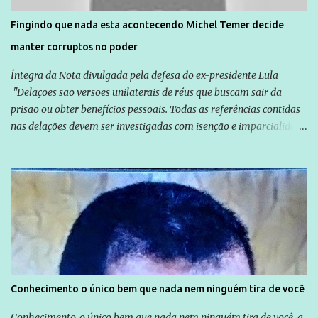
solução do caso Amarildo - Terra Brasil
Fingindo que nada esta acontecendo Michel Temer decide
manter corruptos no poder
Íntegra da Nota divulgada pela defesa do ex-presidente Lula
"Delações são versões unilaterais de réus que buscam sair da
prisão ou obter benefícios pessoais. Todas as referências contidas
nas delações devem ser investigadas com isenção e imparcialidade
não apenas em relação ao ex-Presidente Lula, mas também em
relação a todos os que foram citados, incluindo a sociedade que a
Globo manteve com o Grupo Odebrecht, citada na delação de
Emílio Odebrecht. Lula sempre atuou para promover o Brasil no
exterior, e não para promover determinadas empresas ou
empresários" Assina a nota o advogado Cristiano Zanin Martins
Conhecimento o único bem que nada nem ninguém tira de você
Conhecimento, o único bem que nada nem ninguém tira de você, a