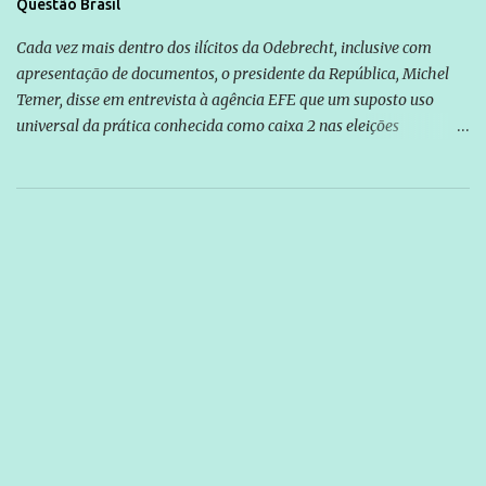
Questão Brasil
Cada vez mais dentro dos ilícitos da Odebrecht, inclusive com
apresentação de documentos, o presidente da República, Michel
Temer, disse em entrevista à agência EFE que um suposto uso
universal da prática conhecida como caixa 2 nas eleições
brasileiras é “uma opinião” da empreiteira Odebrecht. O ex-
presidente da empresa, Marcelo Odebrecht, afirmou em
depoimento à Polícia Federal que não existe, no Brasil, nenhum
político eleito para cargo público sem o uso dessa prática. “Acho
que é uma opinião. A Odebrecht é que acha que todos os políticos
se serviram do caixa 2. Aliás, ao assim se manifestarem, dizem que
eles são os produtores do caixa 2. Eu conheço muitos políticos que
não se serviam do caixa 2 para se eleger. Eu fui presidente de um
partido [PMDB], o maior partido do país durante 15 anos, e as
contribuições chegavam oficialmente pelo partido” . Temer
descartou ainda que a delação da Odebrecht vá atrapalhar a
aprovação das reformas trabalhista e da Previdência no Congre...