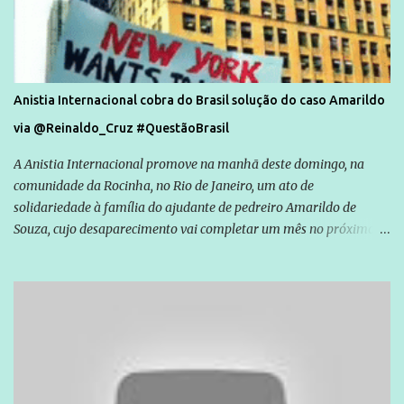
Anistia Internacional cobra do Brasil solução do caso Amarildo
via @Reinaldo_Cruz #QuestãoBrasil
A Anistia Internacional promove na manhã deste domingo, na
comunidade da Rocinha, no Rio de Janeiro, um ato de
solidariedade à família do ajudante de pedreiro Amarildo de
Souza, cujo desaparecimento vai completar um mês no próximo
dia 14. Amarildo desapareceu quando foi levado por policiais da
Unidade de Polícia Pacificadora (UPP) da Rocinha. A assessora de
Direitos Humanos da Anistia Internacional, Renata Neder, disse à
Agência Brasil que ações e atividades de mobilização são feitas
normalmente pela organização não governamental. As ações de
solidariedade são promovidas em apoio a famílias ou pessoas que
são vítimas de violência, estão em situação de risco ou têm seus
direitos violados. Leia mais: Anistia Internacional cobra do Brasil