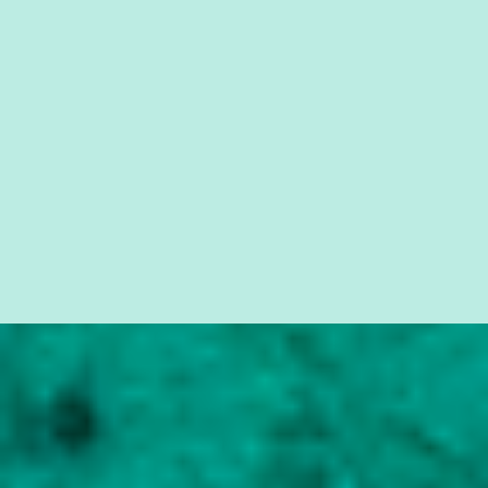
simples ao mais burguês, o que diz a nossa Constituição, quais são
seus direitos e deveres em ...