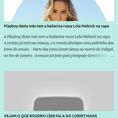
empresários" Assina a nota o advogado Cristiano Zanin Martins
Playboy deste mês tem a bailarina russa Lola Melnick na capa
A Playboy deste mês tem a bailarina russa Lola Melnick na capa.
A revista já está nas bancas, e a revista divulgou uma palhinha das
fotos do ensaio. Parte das fotos foram feitas no morro do Vidigal,
no Rio de Janeiro. O ensaio foi feito pelo fotógrafo Gerard Giaume
e também contou com a praia da Joatinga como locação. Playboy
divulga capa e primeiras fotos de Lola Melnick - @aredacao
VEJAM O QUE ROGERIO CENI FALA DO CORINTHIANS