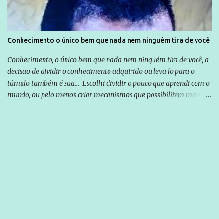
Conhecimento o único bem que nada nem ninguém tira de você
Conhecimento, o único bem que nada nem ninguém tira de você, a
decisão de dividir o conhecimento adquirido ou leva lo para o
túmulo também é sua... Escolhi dividir o pouco que aprendi com o
mundo, ou pelo menos criar mecanismos que possibilitem mais e
mais pessoas terem acesso a educação e ao conhecimento. Não
sou Professor, a mais nobre das profissões, mas tento ser um
empreendedor da comunicação, que além de informação
cotidiana, corriqueira e cada vez mais preocupantes, do tipo que
você já esta acostumado a ver neste espaço, vou trabalhar a ideia
que possibilite distribuir não só informações, mas que gere de
forma consistente a riqueza do conhecimento... Exemplo: o
cidadão brasileiro não precisa só ser informado sobre operações
da Lava Jato, Reformas que podem retirar ou não direitos, ou
quem vai ser preso ou não; é preciso levar até as pessoas, do mais