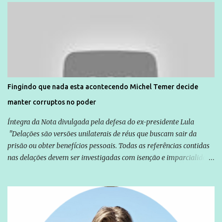
Direitos Humanos da Anistia Internacional, Renata Neder, disse à
Agência Brasil que ações e atividades de mobilização são feitas
normalmente pela organização não governamental. As ações de
solidariedade são promovidas em apoio a famílias ou pessoas que
são vítimas de violência, estão em situação de risco ou têm seus
direitos violados. Leia mais: Anistia Internacional cobra do Brasil
solução do caso Amarildo - Terra Brasil
Fingindo que nada esta acontecendo Michel Temer decide
manter corruptos no poder
Íntegra da Nota divulgada pela defesa do ex-presidente Lula
"Delações são versões unilaterais de réus que buscam sair da
prisão ou obter benefícios pessoais. Todas as referências contidas
nas delações devem ser investigadas com isenção e imparcialidade
não apenas em relação ao ex-Presidente Lula, mas também em
relação a todos os que foram citados, incluindo a sociedade que a
Globo manteve com o Grupo Odebrecht, citada na delação de
Emílio Odebrecht. Lula sempre atuou para promover o Brasil no
exterior, e não para promover determinadas empresas ou