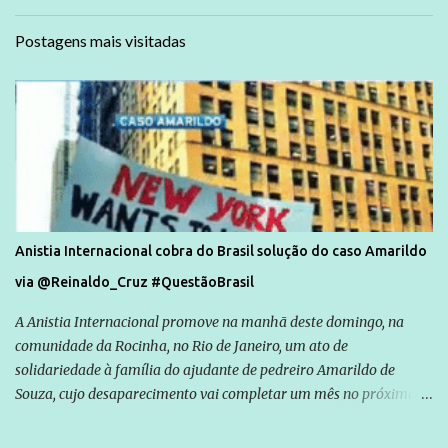
Postagens mais visitadas
Anistia Internacional cobra do Brasil solução do caso Amarildo
via @Reinaldo_Cruz #QuestãoBrasil
A Anistia Internacional promove na manhã deste domingo, na
comunidade da Rocinha, no Rio de Janeiro, um ato de
solidariedade à família do ajudante de pedreiro Amarildo de
Souza, cujo desaparecimento vai completar um mês no próximo
dia 14. Amarildo desapareceu quando foi levado por policiais da
Unidade de Polícia Pacificadora (UPP) da Rocinha. A assessora de