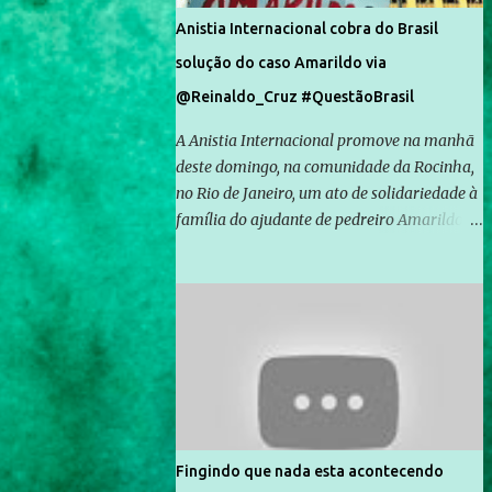
Anistia Internacional cobra do Brasil
solução do caso Amarildo via
@Reinaldo_Cruz #QuestãoBrasil
A Anistia Internacional promove na manhã
deste domingo, na comunidade da Rocinha,
no Rio de Janeiro, um ato de solidariedade à
família do ajudante de pedreiro Amarildo de
Souza, cujo desaparecimento vai completar
um mês no próximo dia 14. Amarildo
desapareceu quando foi levado por policiais
da Unidade de Polícia Pacificadora (UPP) da
Rocinha. A assessora de Direitos Humanos
da Anistia Internacional, Renata Neder, disse
à Agência Brasil que ações e atividades de
mobilização são feitas normalmente pela
organização não governamental. As ações
Fingindo que nada esta acontecendo
de solidariedade são promovidas em apoio