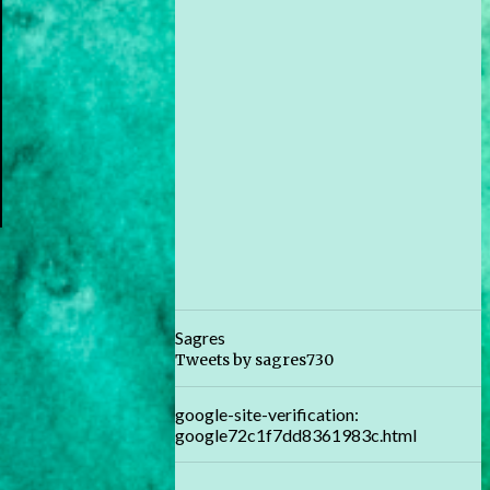
Sagres
Tweets by sagres730
google-site-verification:
google72c1f7dd8361983c.html