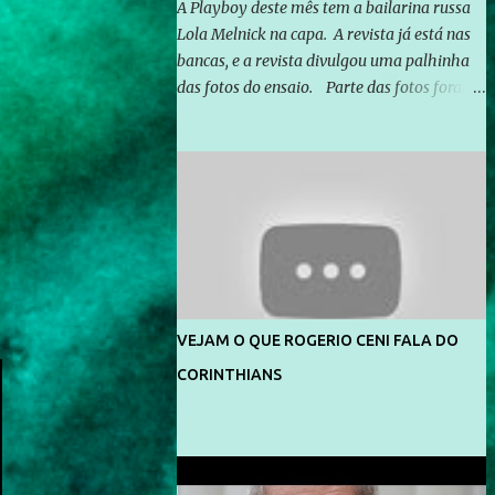
A Playboy deste mês tem a bailarina russa
Lola Melnick na capa. A revista já está nas
bancas, e a revista divulgou uma palhinha
das fotos do ensaio. Parte das fotos foram
feitas no morro do Vidigal, no Rio de
Janeiro. O ensaio foi feito pelo fotógrafo
Gerard Giaume e também contou com a
praia da Joatinga como locação. Playboy
divulga capa e primeiras fotos de Lola
Melnick - @aredacao
VEJAM O QUE ROGERIO CENI FALA DO
CORINTHIANS