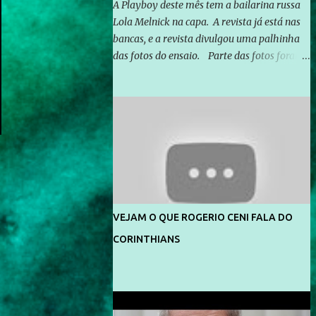
A Playboy deste mês tem a bailarina russa
Lola Melnick na capa. A revista já está nas
bancas, e a revista divulgou uma palhinha
das fotos do ensaio. Parte das fotos foram
feitas no morro do Vidigal, no Rio de
Janeiro. O ensaio foi feito pelo fotógrafo
Gerard Giaume e também contou com a
praia da Joatinga como locação. Playboy
divulga capa e primeiras fotos de Lola
Melnick - @aredacao
VEJAM O QUE ROGERIO CENI FALA DO
CORINTHIANS