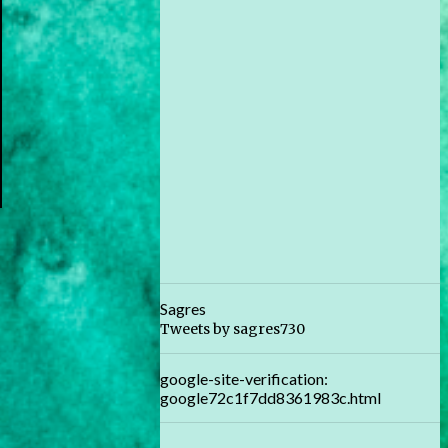
Sagres
Tweets by sagres730
google-site-verification:
google72c1f7dd8361983c.html