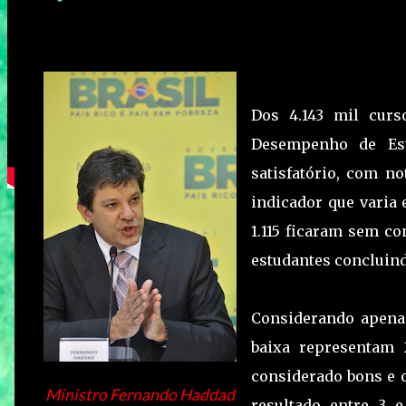
Dos 4.143 mil cur
Desempenho de Est
satisfatório, com no
indicador que varia 
1.115 ficaram sem 
estudantes concluind
Considerando apena
baixa representam
considerado bons e o
Ministro Fernando Haddad
resultado entre 3 