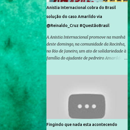
Anistia Internacional cobra do Brasil
solução do caso Amarildo via
@Reinaldo_Cruz #QuestãoBrasil
A Anistia Internacional promove na manhã
deste domingo, na comunidade da Rocinha,
no Rio de Janeiro, um ato de solidariedade à
família do ajudante de pedreiro Amarildo de
Souza, cujo desaparecimento vai completar
um mês no próximo dia 14. Amarildo
desapareceu quando foi levado por policiais
da Unidade de Polícia Pacificadora (UPP) da
Rocinha. A assessora de Direitos Humanos
da Anistia Internacional, Renata Neder, disse
à Agência Brasil que ações e atividades de
mobilização são feitas normalmente pela
organização não governamental. As ações
Fingindo que nada esta acontecendo
de solidariedade são promovidas em apoio